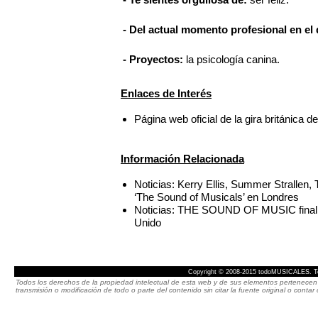
- Del actual momento profesional en el 
- Proyectos:
la psicología canina.
Enlaces de Interés
Página web oficial de la gira britán
Información Relacionada
Noticias: Kerry Ellis, Summer Strallen
‘The Sound of Musicals’ en Londres
Noticias: THE SOUND OF MUSIC finaliza 
Unido
Copyright © 2008-2015 todoMUSICALES. To
Todos los derechos de la propiedad intelectual de esta web y de sus elementos pertenecen 
transmisión o modificación de todo o parte del contenido sin citar la fuente original o cont