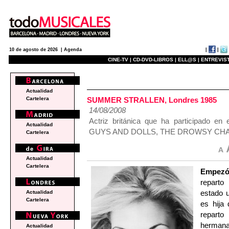
|
|
10 de agosto de 2026 |
Agenda
CINE-TV |
CD-DVD-LIBROS |
ELL@S |
ENTREVIST
actualidad
Actualidad
SUMMER STRALLEN, Londres 1985
Cartelera
14/08/2008
Actriz británica que ha participado
Actualidad
GUYS AND DOLLS, THE DROWSY CHA
Cartelera
Actualidad
Cartelera
Empez
reparto
estado u
Actualidad
Cartelera
es hija
reparto
herman
Actualidad