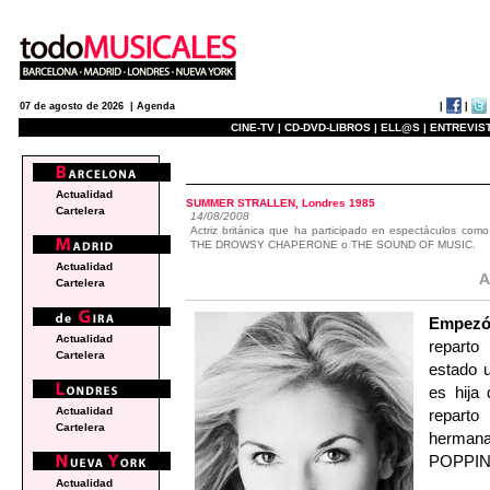
|
|
07 de agosto de 2026 |
Agenda
CINE-TV |
CD-DVD-LIBROS |
ELL@S |
ENTREVIST
actualidad
Actualidad
SUMMER STRALLEN, Londres 1985
Cartelera
14/08/2008
Actriz británica que ha participado en espectáculo
THE DROWSY CHAPERONE o THE SOUND OF MUSIC.
Actualidad
Cartelera
Empez
Actualidad
reparto
Cartelera
estado u
es hija
Actualidad
reparto
Cartelera
herman
POPPIN
Actualidad