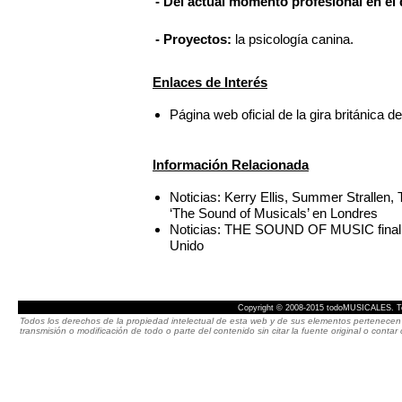
- Del actual momento profesional en el 
- Proyectos:
la psicología canina.
Enlaces de Interés
Página web oficial de la gira britán
Información Relacionada
Noticias: Kerry Ellis, Summer Strallen
‘The Sound of Musicals’ en Londres
Noticias: THE SOUND OF MUSIC finaliza 
Unido
Copyright © 2008-2015 todoMUSICALES. To
Todos los derechos de la propiedad intelectual de esta web y de sus elementos pertenecen 
transmisión o modificación de todo o parte del contenido sin citar la fuente original o cont