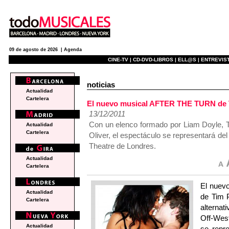
09 de agosto de 2026 |
Agenda
CINE-TV |
CD-DVD-LIBROS |
ELL@S |
ENTREVIST
noticias
Actualidad
Cartelera
El nuevo musical AFTER THE TURN de Ti
13/12/2011
Con un elenco formado por Liam Doyle, To
Actualidad
Cartelera
Oliver, el espectáculo se representará de
Theatre de Londres.
Actualidad
Cartelera
El nuev
Actualidad
de Tim P
Cartelera
alternat
Off-West
Actualidad
se repr