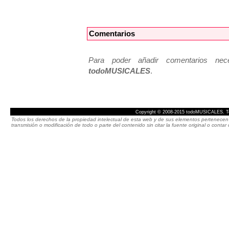
Comentarios
Para poder añadir comentarios neces
todoMUSICALES
.
Copyright © 2008-2015 todoMUSICALES. To
Todos los derechos de la propiedad intelectual de esta web y de sus elementos pertenecen 
transmisión o modificación de todo o parte del contenido sin citar la fuente original o cont