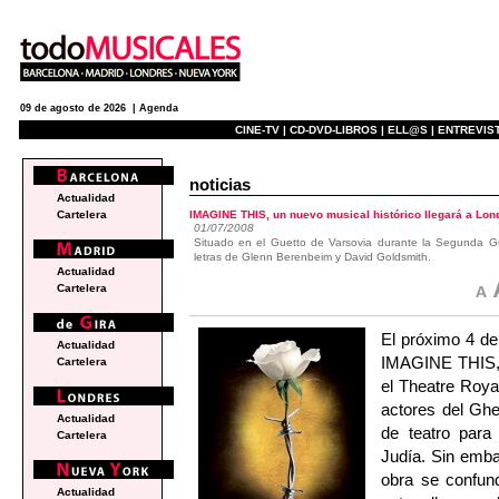
09 de agosto de 2026 |
Agenda
CINE-TV |
CD-DVD-LIBROS |
ELL@S |
ENTREVIST
noticias
Actualidad
IMAGINE THIS, un nuevo musical histórico llegará a Lon
Cartelera
01/07/2008
Situado en el Guetto de Varsovia durante la Segunda G
letras de Glenn Berenbeim y David Goldsmith.
Actualidad
Cartelera
El próximo 4 d
Actualidad
IMAGINE THIS, 
Cartelera
el Theatre Roya
actores del Ghe
Actualidad
de teatro para
Cartelera
Judía. Sin embar
obra se confund
Actualidad