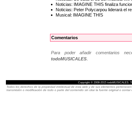
Noticias: IMAGINE THIS finaliza funci
Noticias: Peter Polycarpou liderará el
Musical: IMAGINE THIS
Comentarios
Para poder añadir comentarios neces
todoMUSICALES
.
Copyright © 2008-2015 todoMUSICALES. To
Todos los derechos de la propiedad intelectual de esta web y de sus elementos pertenecen 
transmisión o modificación de todo o parte del contenido sin citar la fuente original o cont