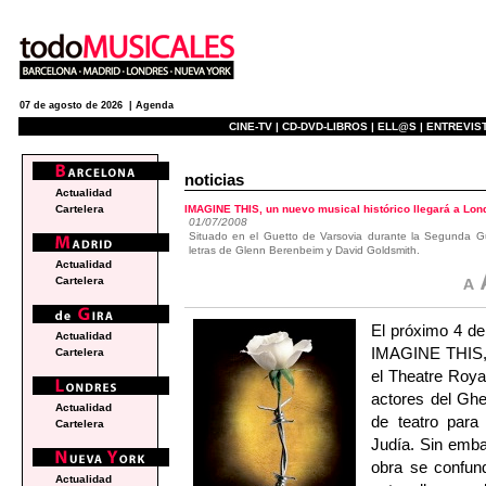
07 de agosto de 2026 |
Agenda
CINE-TV |
CD-DVD-LIBROS |
ELL@S |
ENTREVIST
noticias
Actualidad
IMAGINE THIS, un nuevo musical histórico llegará a Lon
Cartelera
01/07/2008
Situado en el Guetto de Varsovia durante la Segunda G
letras de Glenn Berenbeim y David Goldsmith.
Actualidad
Cartelera
El próximo 4 d
Actualidad
IMAGINE THIS, 
Cartelera
el Theatre Roya
actores del Ghe
Actualidad
de teatro para
Cartelera
Judía. Sin embar
obra se confund
Actualidad