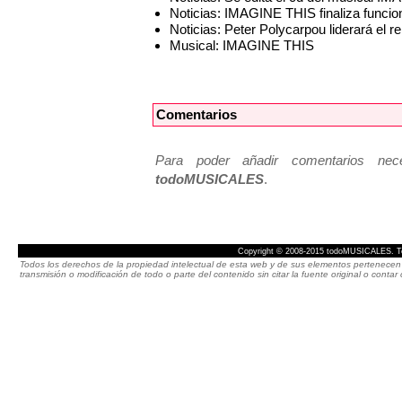
Noticias: IMAGINE THIS finaliza funci
Noticias: Peter Polycarpou liderará el
Musical: IMAGINE THIS
Comentarios
Para poder añadir comentarios neces
todoMUSICALES
.
Copyright © 2008-2015 todoMUSICALES. To
Todos los derechos de la propiedad intelectual de esta web y de sus elementos pertenecen 
transmisión o modificación de todo o parte del contenido sin citar la fuente original o cont