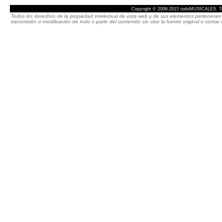
Copyright © 2008-2015 todoMUSICALES. To
Todos los derechos de la propiedad intelectual de esta web y de sus elementos pertenecen 
transmisión o modificación de todo o parte del contenido sin citar la fuente original o cont