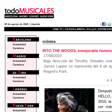
|
|
09 de agosto de 2026 |
Agenda
CINE-TV |
CD-DVD-LIBROS |
ELL@S |
ENTREVIST
crónica
Actualidad
Cartelera
INTO THE WOODS, inmejorable homenaj
17/08/2010
Bajo dirección de Timothy Sheader, es
Actualidad
Cartelera
James Lapine se representa del 6 de ago
Regent’s Park.
Actualidad
Cartelera
Después
Actualidad
HELLO, 
Cartelera
2010, la
ser más
Actualidad
composi