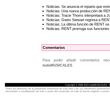
Noticias: Se anuncia el reparto que es
Noticias: Una nueva producción de REN
Noticias: Tracie Thoms interpretará a
Noticias: Gwen Stewart regresa a RE
Noticias: La última función de RENT se
Noticias: RENT prorroga sus funciones
Comentarios
Para poder añadir comentarios neces
todoMUSICALES
.
Copyright © 2008-2015 todoMUSICALES. To
Todos los derechos de la propiedad intelectual de esta web y de sus elementos pertenecen 
transmisión o modificación de todo o parte del contenido sin citar la fuente original o cont