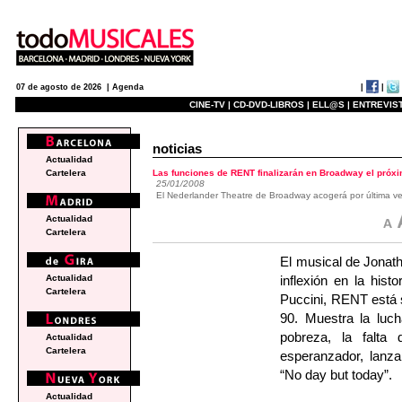
|
|
07 de agosto de 2026 |
Agenda
CINE-TV |
CD-DVD-LIBROS |
ELL@S |
ENTREVIST
noticias
Actualidad
Las funciones de RENT finalizarán en Broadway el próxi
Cartelera
25/01/2008
El Nederlander Theatre de Broadway acogerá por última ve
Actualidad
Cartelera
El musical de Jonath
inflexión en la hi
Actualidad
Cartelera
Puccini, RENT está s
90. Muestra la luch
pobreza, la falta 
Actualidad
Cartelera
esperanzador, lanz
“No day but today”.
Actualidad