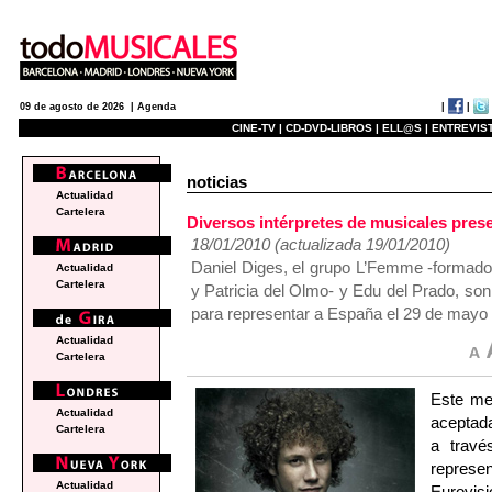
|
|
09 de agosto de 2026 |
Agenda
CINE-TV |
CD-DVD-LIBROS |
ELL@S |
ENTREVIST
noticias
Actualidad
Cartelera
Diversos intérpretes de musicales pres
18/01/2010 (actualizada 19/01/2010)
Daniel Diges, el grupo L’Femme -formado
Actualidad
Cartelera
y Patricia del Olmo- y Edu del Prado, s
para representar a España el 29 de mayo 
Actualidad
Cartelera
Este me
Actualidad
aceptada
Cartelera
a travé
represe
Actualidad
Eurovisi