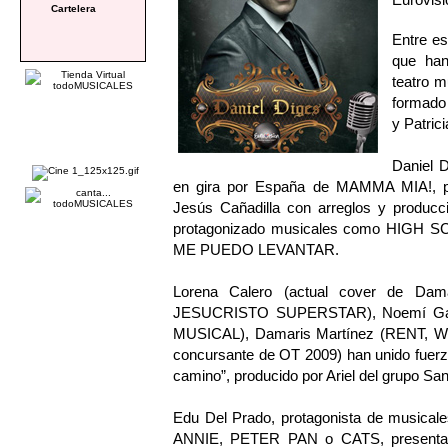
Cartelera
Entre es
que han 
teatro m
formado
y Patric
Daniel D
en gira por España de MAMMA MIA!, pr
Jesús Cañadilla con arreglos y producc
protagonizado musicales como HIG
ME PUEDO LEVANTAR.
Lorena Calero (actual cover de D
JESUCRISTO SUPERSTAR), Noemí Ga
MUSICAL), Damaris Martínez (RENT, W
concursante de OT 2009) han unido fuerz
camino”, producido por Ariel del grupo San
Edu Del Prado, protagonista de mus
ANNIE, PETER PAN o CATS, presenta l