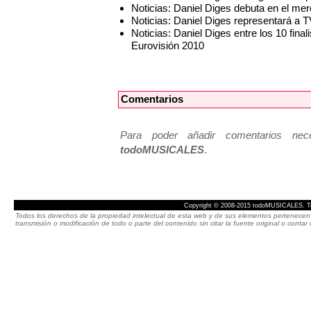
Noticias: Daniel Diges debuta en el me
Noticias: Daniel Diges representará a 
Noticias: Daniel Diges entre los 10 fin
Eurovisión 2010
Comentarios
Para poder añadir comentarios neces
todoMUSICALES
.
Copyright © 2008-2015 todoMUSICALES. To
Todos los derechos de la propiedad intelectual de esta web y de sus elementos pertenecen 
transmisión o modificación de todo o parte del contenido sin citar la fuente original o cont