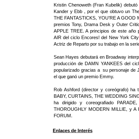
Kristin Chenoweth (Fran Kubelik) debut
Kander y Ebb , por el que obtuvo un Th
THE FANTASTICKS, YOU’RE A GOOD MAN,
premios Tony, Drama Desk y Outer Cri
APPLE TREE. A principios de este año 
AIR del ciclo Encores! del New York Ci
Actriz de Reparto por su trabajo en la seri
Sean Hayes debutará en Broadway interpr
producción de DAMN YANKEES del ciclo 
popularizado gracias a su personaje de Jac
el que ganó un premio Emmy.
Rob Ashford (director y coreógrafo) ha
BABY, CURTAINS, THE WEDDING SING
ha dirigido y coreografiado PARAD
THOROUGHLY MODERN MILLIE, y A
FORUM.
Enlaces de Interés