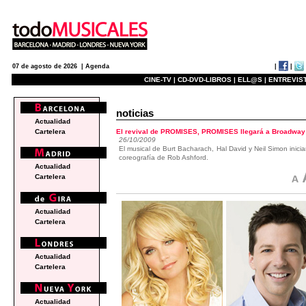
|
|
07 de agosto de 2026 |
Agenda
CINE-TV |
CD-DVD-LIBROS |
ELL@S |
ENTREVIST
noticias
Actualidad
El revival de PROMISES, PROMISES llegará a Broadway
Cartelera
26/10/2009
El musical de Burt Bacharach, Hal David y Neil Simon inic
coreografía de Rob Ashford.
Actualidad
Cartelera
Actualidad
Cartelera
Actualidad
Cartelera
Actualidad