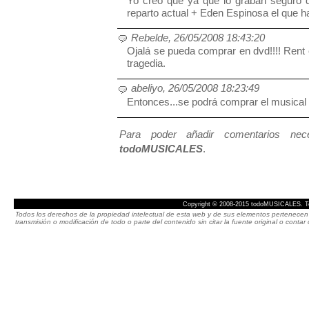
Yo creo que ya que lo graban seguro q
reparto actual + Eden Espinosa el que ha
Rebelde, 26/05/2008 18:43:20
Ojalá se pueda comprar en dvd!!!! Rent
tragedia.
abeliyo, 26/05/2008 18:23:49
Entonces...se podrá comprar el musical
Para poder añadir comentarios neces
todoMUSICALES
.
Copyright © 2008-2015 todoMUSICALES. To
Todos los derechos de la propiedad intelectual de esta web y de sus elementos pertenecen 
transmisión o modificación de todo o parte del contenido sin citar la fuente original o cont