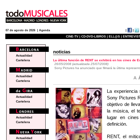
|
|
07 de agosto de 2026 |
Agenda
CINE-TV |
CD-DVD-LIBROS |
ELL@S |
ENTREVIST
noticias
Actualidad
La última función de RENT se exhibirá en los cines de 
Cartelera
26/05/2008 (actualizada 25/07/2008)
Sony Pictures ha anunciado que filmará la última represen
Actualidad
Cartelera
La experiencia
Sony Pictures R
Actualidad
Cartelera
objetivo de lle
la música, el t
lugar en cines
Actualidad
Cartelera
definición.
RENT, el mític
Actualidad