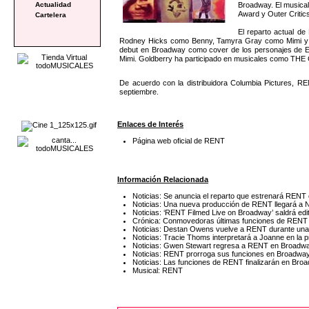
Broadway. El musical
Actualidad
Award y Outer Critics
Cartelera
El reparto actual d
Rodney Hicks como Benny, Tamyra Gray como Mimi y Mer
debut en Broadway como cover de los personajes de El
Mimi. Goldberry ha participado en musicales como 
De acuerdo con la distribuidora Columbia Pictures, R
septiembre.
Enlaces de Interés
Página web oficial de RENT
Información Relacionada
Noticias: Se anuncia el reparto que estrenará RENT
Noticias: Una nueva producción de RENT llegará a 
Noticias: ‘RENT Filmed Live on Broadway’ saldrá ed
Crónica: Conmovedoras últimas funciones de REN
Noticias: Destan Owens vuelve a RENT durante una
Noticias: Tracie Thoms interpretará a Joanne en l
Noticias: Gwen Stewart regresa a RENT en Broadw
Noticias: RENT prorroga sus funciones en Broadway
Noticias: Las funciones de RENT finalizarán en Broa
Musical: RENT