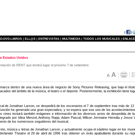
|
|
D-DVD-LIBROS |
ELL@S |
ENTREVISTAS |
MULTIMEDIA |
TODOS LOS MUSICALES |
ENLACE
 de Estados Unidos
entación de RENT que tendrá lugar el próximo 7 de setiembre.
marca dentro de una nueva àrea de negocio de Sony Pictures Releasing, que bajo el títu
acados del àmbito de la música, el teatro o el deporte. Posteriormente, la exhibición tiene l
cal de Jonathan Larson, se despedirá de los escenarios el 7 de septiembre tras más de 12
función ha generado una gran expectativa, y se espera que sea uno de los acontecimientos
os cines incluirá también imágenes e información de los diversos actos de despedida de la 
-integrado por Idina Menzel, Anthony Rapp, Adam Pascal, Wilson Jermaine Heredia y Jesse L.
esto de los numerosos seguidores del musical.
eto, música y letras de Jonathan Larson, y actualmente ocupa el séptimo lugar en los mus
erlander Theatre el 29 de abril de 1996 tras obtener un éxito apabullante durante su r