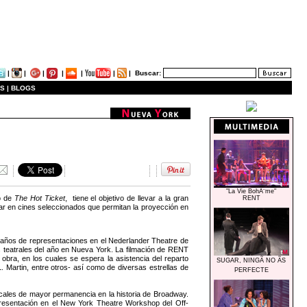
|
|
|
|
|
|
|
Buscar:
S |
BLOGS
"La Vie BohÃ¨me"
lo de
The Hot Ticket
, tiene el objetivo de llevar a la gran
RENT
ugar en cines seleccionados que permitan la proyección en
 años de representaciones en el Nederlander Theatre de
 teatrales del año en Nueva York. La filmación de RENT
obra, en los cuales se espera la asistencia del reparto
SUGAR, NINGÃ NO ÃS
 Martin, entre otros- así como de diversas estrellas de
PERFECTE
icales de mayor permanencia en la historia de Broadway.
epresentación en el New York Theatre Workshop del Off-