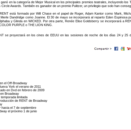
 ganó en la categoría de Mejor Musical en los principales premios teatrales, incluyendo lo
 Circle Awards. También es ganador de un premio Pulitzer, un privilegio que solo han consegui
e RENT está formado por Will Chase en el papel de Roger, Adam Kantor como Mark, Micha
le Dandridge como Joanne. El 30 de mayo se incorporará al reparto Eden Espinosa para
phaba y Glinda en WICKED. Por otra parte, Renée Elise Goldsberry se incorporará a RENT
THE COLOR PURPLE o THE LION KING.
ENT se proyectará en los cines de EEUU en las sesiones de noche de los días 24 y 25 d
 en el Off-Broadway
Nueva York el verano de 2011
itado en Dvd en febrero de 2009
T en Broadway
 temporada limitada
a producción de RENT de Broadway
ay
 hasta el 7 de septiembre
dway el próximo 1 de junio