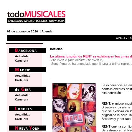
08 de agosto de 2026 |
Agenda
CINE-TV |
C
noticias
Actualidad
La última función de RENT se exhibirá en los cines
26/05/2008 (actualizada 25/07/2008)
Cartelera
Sony Pictures ha anunciado que filmará la última repres
Actualidad
Cartelera
La experiencia se en
pantalla eventos dest
alta definición.
Actualidad
Cartelera
RENT, el mítico musi
Broadway. La última 
que se exhibirá en l
Actualidad
original de la obra 
Broadway y por supu
Cartelera
RENT cuenta con libr
Se estrenó en el Ned