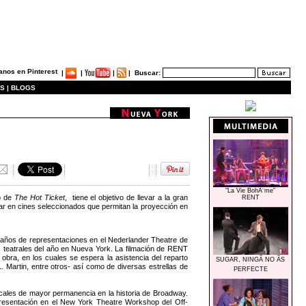
|
|
|
|
Buscar:
S |
BLOGS
"La Vie BohÃ¨me"
lo de
The Hot Ticket
, tiene el objetivo de llevar a la gran
RENT
ugar en cines seleccionados que permitan la proyección en
 años de representaciones en el Nederlander Theatre de
 teatrales del año en Nueva York. La filmación de RENT
obra, en los cuales se espera la asistencia del reparto
SUGAR, NINGÃ NO ÃS
 Martin, entre otros- así como de diversas estrellas de
PERFECTE
icales de mayor permanencia en la historia de Broadway.
epresentación en el New York Theatre Workshop del Off-