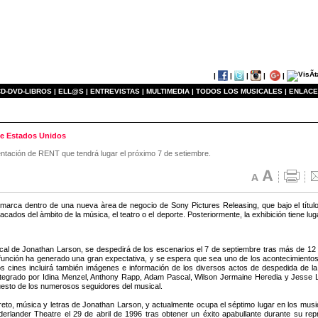
|
|
|
|
|
D-DVD-LIBROS |
ELL@S |
ENTREVISTAS |
MULTIMEDIA |
TODOS LOS MUSICALES |
ENLACE
 de Estados Unidos
entación de RENT que tendrá lugar el próximo 7 de setiembre.
marca dentro de una nueva àrea de negocio de Sony Pictures Releasing, que bajo el títu
acados del àmbito de la música, el teatro o el deporte. Posteriormente, la exhibición tiene l
cal de Jonathan Larson, se despedirá de los escenarios el 7 de septiembre tras más de 12
función ha generado una gran expectativa, y se espera que sea uno de los acontecimientos
os cines incluirá también imágenes e información de los diversos actos de despedida de la 
-integrado por Idina Menzel, Anthony Rapp, Adam Pascal, Wilson Jermaine Heredia y Jesse L.
esto de los numerosos seguidores del musical.
eto, música y letras de Jonathan Larson, y actualmente ocupa el séptimo lugar en los mus
erlander Theatre el 29 de abril de 1996 tras obtener un éxito apabullante durante su r