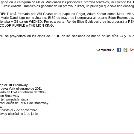
 ganó en la categoría de Mejor Musical en los principales premios teatrales, incluyendo lo
 Circle Awards. También es ganador de un premio Pulitzer, un privilegio que solo han consegui
e RENT está formado por Will Chase en el papel de Roger, Adam Kantor como Mark, Micha
le Dandridge como Joanne. El 30 de mayo se incorporará al reparto Eden Espinosa para
phaba y Glinda en WICKED. Por otra parte, Renée Elise Goldsberry se incorporará a RENT
THE COLOR PURPLE o THE LION KING.
ENT se proyectará en los cines de EEUU en las sesiones de noche de los días 24 y 25 d
 en el Off-Broadway
Nueva York el verano de 2011
itado en Dvd en febrero de 2009
T en Broadway
 temporada limitada
a producción de RENT de Broadway
ay
 hasta el 7 de septiembre
dway el próximo 1 de junio