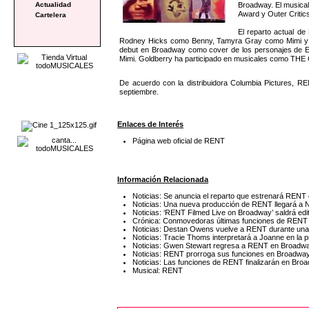
Broadway. El musical
Actualidad
Award y Outer Critics
Cartelera
El reparto actual d
Rodney Hicks como Benny, Tamyra Gray como Mimi y Mer
debut en Broadway como cover de los personajes de El
Mimi. Goldberry ha participado en musicales como 
De acuerdo con la distribuidora Columbia Pictures, R
septiembre.
Enlaces de Interés
Página web oficial de RENT
Información Relacionada
Noticias: Se anuncia el reparto que estrenará RENT
Noticias: Una nueva producción de RENT llegará a 
Noticias: ‘RENT Filmed Live on Broadway’ saldrá ed
Crónica: Conmovedoras últimas funciones de REN
Noticias: Destan Owens vuelve a RENT durante una
Noticias: Tracie Thoms interpretará a Joanne en l
Noticias: Gwen Stewart regresa a RENT en Broadw
Noticias: RENT prorroga sus funciones en Broadway
Noticias: Las funciones de RENT finalizarán en Broa
Musical: RENT