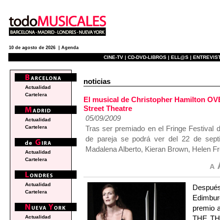
10 de agosto de 2026 |
Agenda
CINE-TV |
CD-DVD-LIBROS |
ELL@S |
ENTREVIST
noticias
Actualidad
Cartelera
El musical de Christopher Hamilton 
Street Theatre
05/09/2009
Actualidad
Tras ser premiado en el Fringe Festival 
Cartelera
de pareja se podrá ver del 22 de sept
Madalena Alberto, Kieran Brown, Helen Fr
Actualidad
Cartelera
Actualidad
Despué
Cartelera
Edimburg
premio 
THE THR
Actualidad