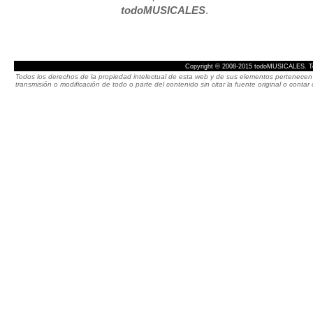
todoMUSICALES
.
Copyright © 2008-2015 todoMUSICALES. To
Todos los derechos de la propiedad intelectual de esta web y de sus elementos pertenecen 
transmisión o modificación de todo o parte del contenido sin citar la fuente original o cont