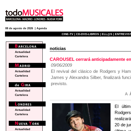
08 de agosto de 2026 |
Agenda
CINE-TV |
CD-DVD-LIBROS |
ELL@S |
ENTREVIST
noticias
Actualidad
Cartelera
CAROUSEL cerrará anticipadamente en e
09/06/2009
El revival del clásico de Rodgers y Ham
Actualidad
Cartelera
James y Alexandra Silber, finalizará fun
previsto.
Actualidad
Cartelera
El últ
Actualidad
Rodgers
Cartelera
realizar
20 de ju
Actualidad
última 