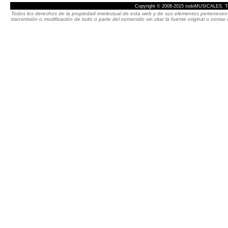
Copyright © 2008-2015 todoMUSICALES. To
Todos los derechos de la propiedad intelectual de esta web y de sus elementos pertenecen 
transmisión o modificación de todo o parte del contenido sin citar la fuente original o cont