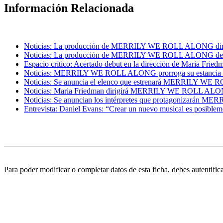
Información Relacionada
Noticias: La producción de MERRILY WE ROLL ALONG dirigida
Noticias: La producción de MERRILY WE ROLL ALONG de la 
Espacio crítico: Acertado debut en la dirección de Mari
Noticias: MERRILY WE ROLL ALONG prorroga su estancia en
Noticias: Se anuncia el elenco que estrenará MERRILY WE 
Noticias: Maria Friedman dirigirá MERRILY WE ROLL ALONG
Noticias: Se anuncian los intérpretes que protagonizarán 
Entrevista: Daniel Evans: “Crear un nuevo musical es posiblemen
Para poder modificar o completar datos de esta ficha, debes autent