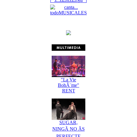
"La Vie
BohÃ¨me"
RENT
SUGAR,
NINGÃ NO ÃS
PERFECTE