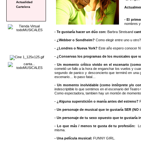
Actualidad
Cartelera
Actualme
- El prim
nombres y 
- Te gustaría hacer un dúo con:
Barbra Streisand
can
- ¿Webber o Sondheim?
Como elegir entre uno u otr
- ¿Londres o Nueva York?
Este año espero conocer NY
- ¿Conservas los programas de los musicales que v
- Un momento crítico vivido en el escenario (como
cometió un fallo a la hora de enganchar los vuelos y cu
segundo de panico y desconcierto que terminó en una g
escenario… lo paso fatal…
- Un momento inolvidable (como intérprete y/o c
indescriptible lo que sentimos en el escenario del Teatro
Como espectadora, tambien hay un montón de momen
- ¿Alguna superstición o manía antes del estreno?
- Un personaje de musical que te gustaría SER (NO i
- Un personaje de tu sexo opuesto que te gustaría in
- Lo que más / menos te gusta de tu profesión:
Lo
misma.
- Una película musical:
FUNNY GIRL.