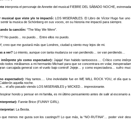
nte
interpreta el personaje de Annette del musical FIEBRE DEL SÁBADO NOCHE, estrenada 2
er musical que viste y/o te impactó:
LOS MISERABLES. El Libro de Víctor Hugo fue uno d
sentir la musica de Schönberg en sus voces, en su historia me impactó para siempre.
tando la canción:
“The Way We Were”.
o??? No puedo… no puedo… Entre ellos no puedo.
, creo que me gustará más que Londres, ciudad q siento muy lejos de mi.
as a ver?
Lo intento, aunque con tanta mudanza se van perdiendo… se van perdiendo…
 intérprete y/o como espectador):
Jajaja! Han habido tantooosss…. Crítico como inté
ando todos mirábamos a mi hermanito Michael para que se concentrara en volar, inesperadamen
ran carcajada general con el vuelo bajo control! Jejeje… y como espectadora… sufro much
omo espectador):
Hay tantos…. Uno inolvidable fue en WE WILL ROCK YOU, el día que sal
 Calderón aquella noche.
tos… el año pasado viendo LOS MISERABLES y WICKED… impresionante.
Respirar hondo y pensar en mi familia, es mi último pensamiento antes de salir al escenario a
nterpretar):
Fannie Brice (FUNNY GIRL).
terpretar:
La Bestia.
 que menos me gusta son los castings!!! Lo que más, la “NO-RUTINA”… poder vivir desde