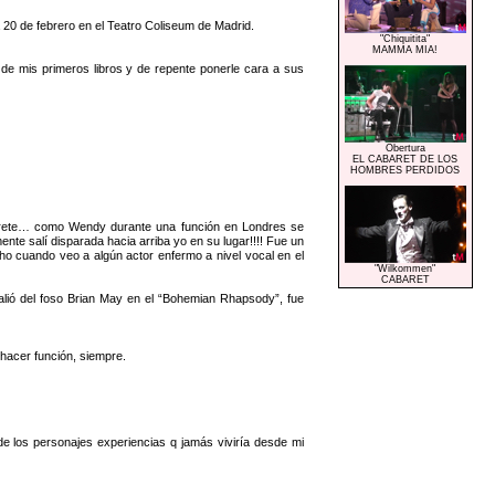
0 de febrero en el Teatro Coliseum de Madrid.
"Chiquitita"
MAMMA MIA!
e mis primeros libros y de repente ponerle cara a sus
Obertura
EL CABARET DE LOS
HOMBRES PERDIDOS
rprete… como Wendy durante una función en Londres se
te salí disparada hacia arriba yo en su lugar!!!! Fue un
o cuando veo a algún actor enfermo a nivel vocal en el
"Wilkommen"
CABARET
ió del foso Brian May en el “Bohemian Rhapsody”, fue
 hacer función, siempre.
 los personajes experiencias q jamás viviría desde mi