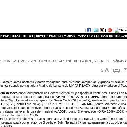
|
|
|
|
|
D-DVD-LIBROS |
ELL@S |
ENTREVISTAS |
MULTIMEDIA |
TODOS LOS MUSICALES |
ENLACE
FAIR LADY, WE WILL ROCK YOU, MAMMA MIA!, ALADDIN, PETER PAN y FIEBRE DEL SÁBAD
u carrera como cantante y actriz trabajando para diversas compañías y grupos musicales e
Musical cuando se traslada a Madrid de la mano de MY FAIR LADY, obra estrenada en el Teat
rera destaca
haber compartido un Covent Garden muy especial durante casi 3 años con 
o original de la producción española de WE WILL ROCK YOU-QUEEN como alternante del
disco ‘Algo Personal’ con su grupo La Sexta Duda (Globomedia), realizar la coproducción y 
DISNEY (Teatro Lara 2004) y HOY NO ME PUEDO LEVANTAR (Teatro Movistar 2005). S
e de Vega (rol que por motivos profesionales no pudo realizar, hasta incorporarse dos años
os trabajos incluyen la gira del musical ALADDIN como Sheherezade (GIRA 2008- 2009)
arrick Theather en el 2008).
mbien entre sus últimos trabajos como actriz de doblaje el personaje de Genji (Jinger) en J
rotagonizada por el actor de Broadway John Tartaglia ) y ser actualmente la voz oficial can
de Ariel”)