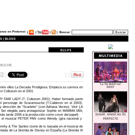
|
|
|
|
Buscar:
S |
BLOGS
O NOCHE.
"La Vie BohÃ¨me"
ntre ellos La Decada Prodigiosa. Empieza su carrera en
RENT
ro Coliseum en el 2001.
MY FAIR LADY (T. Coliseum 2001). Haber formado parte
 personaje de Scaramouche (T.Calderon en el 2003).
dirección de “Scarletts” (con Adriana Vecino). Vivir LA
er elegida para protagonizar Sophie en MAMMA MÍA,
 más tarde 2006 a la producción como cover del papel)
SUGAR, NINGÃ NO ÃS
 y el musical PETER PAN como Wendy (gira nacional y
PERFECTE
onnhy & The Sprites (serie de tv basada en el musical de
tada de La Sirenita de Disney en España (La Sirenita III