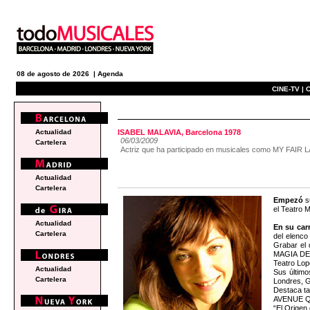
08 de agosto de 2026 |
Agenda
CINE-TV |
C
actualidad
Actualidad
ISABEL MALAVIA, Barcelona 1978
06/03/2009
Cartelera
Actriz que ha participado en musicales como MY 
Actualidad
Cartelera
Empezó
s
el Teatro 
Actualidad
En su car
Cartelera
del elenc
Grabar el 
MAGIA DE 
Teatro Lop
Actualidad
Sus últim
Cartelera
Londres, G
Destaca ta
AVENUE Q p
“El Origen 