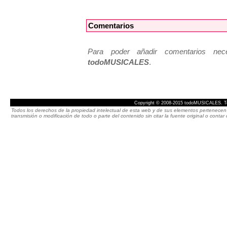
Comentarios
Para poder añadir comentarios neces
todoMUSICALES
.
Copyright © 2008-2015 todoMUSICALES. To
Todos los derechos de la propiedad intelectual de esta web y de sus elementos pertenecen 
transmisión o modificación de todo o parte del contenido sin citar la fuente original o cont