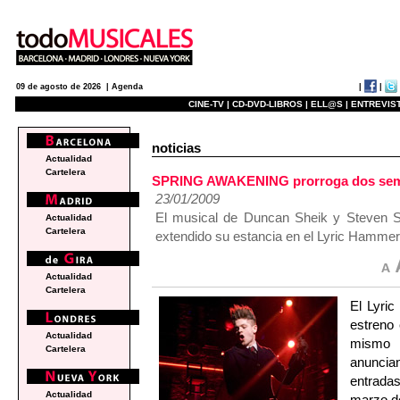
|
|
09 de agosto de 2026 |
Agenda
CINE-TV |
CD-DVD-LIBROS |
ELL@S |
ENTREVIST
noticias
Actualidad
Cartelera
SPRING AWAKENING prorroga dos seman
23/01/2009
El musical de Duncan Sheik y Steven Sa
Actualidad
Cartelera
extendido su estancia en el Lyric Hammer
Actualidad
Cartelera
El Lyric
estreno
Actualidad
mismo 
Cartelera
anuncia
entrada
Actualidad
marzo d