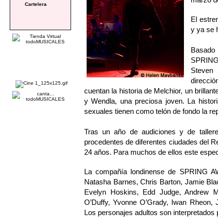
Cartelera
El estre
y ya se 
Basado
SPRING
Steven 
direcció
cuentan la historia de Melchior, un brilla
y Wendla, una preciosa joven. La histor
sexuales tienen como telón de fondo la repr
Tras un año de audiciones y de tallere
procedentes de diferentes ciudades del R
24 años. Para muchos de ellos este espec
La compañía londinense de SPRING AW
Natasha Barnes, Chris Barton, Jamie Bla
Evelyn Hoskins, Edd Judge, Andrew 
O’Duffy, Yvonne O’Grady, Iwan Rheon, Jo
Los personajes adultos son interpretados