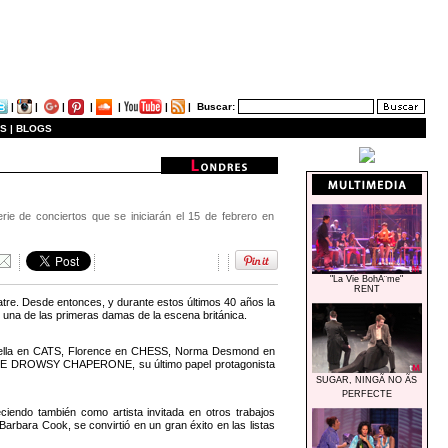
|
|
|
|
|
|
|
Buscar:
S |
BLOGS
rie de conciertos que se iniciarán el 15 de febrero en
"La Vie BohÃ¨me"
RENT
tre. Desde entonces, y durante estos últimos 40 años la
 una de las primeras damas de la escena británica.
abella en CATS, Florence en CHESS, Norma Desmond en
E DROWSY CHAPERONE, su último papel protagonista
SUGAR, NINGÃ NO ÃS
PERFECTE
iendo también como artista invitada en otros trabajos
arbara Cook, se convirtió en un gran éxito en las listas