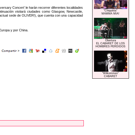
versary Concert’ le harán recorrer diferentes localidades
"Chiquitita"
ntinuación visitará ciudades como Glasgow, Newcastle,
MAMMA MIA!
 (actual sede de OLIVER!), que cuenta con una capacidad
 Europa y por China.
Obertura
EL CABARET DE LOS
HOMBRES PERDIDOS
"Wilkommen"
CABARET