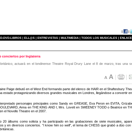
|
|
D-DVD-LIBROS |
ELL@S |
ENTREVISTAS |
MULTIMEDIA |
TODOS LOS MUSICALES |
ENLACE
e conciertos por Inglaterra
británico, actuará en el londinense Theatre Royal Drury Lane el 8 de marzo, tras una se
aine Paige debutó en el West End formando parte del elenco de HAIR en el Shaftesbury Thea
 ha estado protagonizando diversos grandes musicales en Londres, llegándose a convertir en
interpretado personajes principales como Sandy en GREASE, Eva Peron en EVITA, Griz
ULEVARD, Anna en THE KING AND I, Mrs. Lovett en SWEENEY TODD o Beatrice en TH
en el Novello Theatre en el 2007.
 20 álbums como solista y ha participado en las grabaciones de siete musicales, aparec
cos y en diversos conciertos. “I know him so well”, el tema de CHESS que grabó a dúo con B
ritánicas.