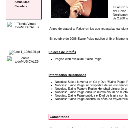
Actualidad
Cartelera
La actriz 
del Reino 
Northampto
de 2.200 lo
Antes de esta gira, Paige–en los que repasa las cancion
En octubre de 2008 Elaine Paige publicó el libro ‘Memori
Enlaces de Interés
Página web oficial de Elaine Paige
Información Relacionada
Noticias: Sale a la venta en Cd y Dvd ‘Elaine Paige: I’m
Noticias: Elaine Paige se despedirá de los escenario
Noticias: Elaine Paige y Ruthie Henshall ofrecerán u
Noticias: Elaine Paige edita un nuevo álbum de dueto
Noticias: Elaine Paige publica el Dvd de la gira con 
Noticias: Elaine Paige celebra 40 años de trayectori
Comentarios