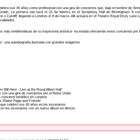
celebra sus 40 años como profesional con una gira de conciertos que, bajo el nombre de ‘Anni
Unido. La primera cita será el 15 de febrero en el Symphony Hall de Birmingham. A co
n o Cardiff, llegando a Londres el 8 de marzo. Allí actuará en el Theatre Royal Drury Lane
calidades.
es más emblemáticas de su trayectoria artística- ha estado ofreciendo estos conciertos por
es’, una autobiografía ilustrada con grandes imágenes.
 Still Here - Live at the Royal Albert Hall’
s con una gira de conciertos por el Reino Unido
n concierto benéfico en Londres
s ‘Elaine Paige and Friends’
la que celebró sus 40 años en los escenarios
a en los escenarios con un nuevo álbum en directo