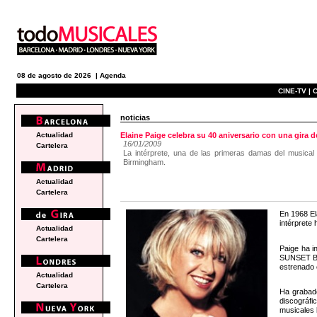
08 de agosto de 2026 |
Agenda
CINE-TV |
C
noticias
Actualidad
Elaine Paige celebra su 40 aniversario con una gira d
16/01/2009
Cartelera
La intérprete, una de las primeras damas del musical 
Birmingham.
Actualidad
Cartelera
En 1968 El
intérprete
Actualidad
Cartelera
Paige ha 
SUNSET BO
estrenado 
Actualidad
Cartelera
Ha grabado
discográfi
musicales b