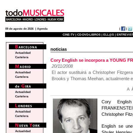
|
|
09 de agosto de 2026 |
Agenda
CINE-TV |
CD-DVD-LIBROS |
ELL@S |
ENTREVIST
noticias
Actualidad
Cartelera
Cory English se incorpora a YOUNG 
20/11/2008
El actor sustituirá a Christopher Fitzge
Actualidad
Cartelera
Brooks y Thomas Meehan, actualmente en 
Actualidad
Cartelera
Cory Englis
FRANKENSTEIN
Actualidad
Christopher Fitz
Cartelera
English se une
Actualidad
Shuler Hensley,