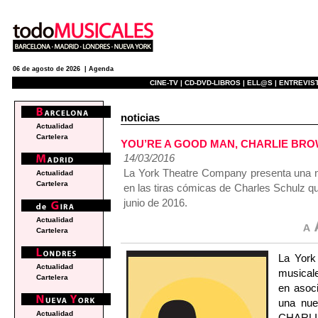
06 de agosto de 2026 |
Agenda
CINE-TV |
CD-DVD-LIBROS |
ELL@S |
ENTREVIST
noticias
Actualidad
Cartelera
YOU’RE A GOOD MAN, CHARLIE BROWN
14/03/2016
La York Theatre Company presenta una n
Actualidad
Cartelera
en las tiras cómicas de Charles Schulz q
junio de 2016.
Actualidad
Cartelera
La York
Actualidad
musicale
Cartelera
en asoc
una nu
Actualidad
CHARLI