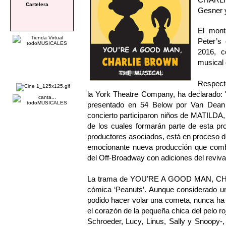
Cartelera
Gesner y
El mont
Peter’s
2016, c
musical d
Respecto
la York Theatre Company, ha declarado: 
presentado en 54 Below por Van Dean 
concierto participaron niños de MATI
de los cuales formarán parte de esta pr
productores asociados, está en proceso de
emocionante nueva producción que combin
del Off-Broadway con adiciones del reviv
La trama de YOU’RE A GOOD MAN, CHARL
cómica ‘Peanuts’. Aunque considerado un
podido hacer volar una cometa, nunca ha 
el corazón de la pequeña chica del pelo r
Schroeder, Lucy, Linus, Sally y Snoopy-