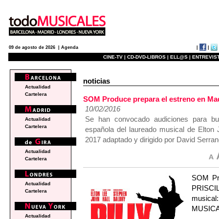
|
|
09 de agosto de 2026 |
Agenda
CINE-TV |
CD-DVD-LIBROS |
ELL@S |
ENTREVIST
noticias
Actualidad
Cartelera
SOM Produce prepara el estreno en M
10/02/2016
Se han convocado audiciones para bus
Actualidad
Cartelera
española del laureado musical de Elton 
2017 adaptado y dirigido por David Serran
Actualidad
Cartelera
SOM Pro
Actualidad
PRISCIL
Cartelera
musical
MUSICAL,
Actualidad