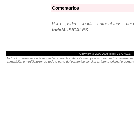
Comentarios
Para poder añadir comentarios neces
todoMUSICALES
.
Copyright © 2008-2015 todoMUSICALES. To
Todos los derechos de la propiedad intelectual de esta web y de sus elementos pertenecen 
transmisión o modificación de todo o parte del contenido sin citar la fuente original o cont