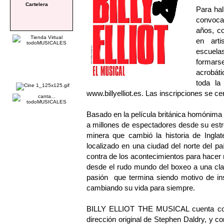
Cartelera
Para hal
convoca
años, co
en arti
escuela
formarse
acrobáti
toda la
www.billyelliot.es
. Las inscripciones se ce
Basado en la película británica homónim
a millones de espectadores desde su est
minera que cambió la historia de Ingla
localizado en una ciudad del norte del p
contra de los acontecimientos para hacer r
desde el rudo mundo del boxeo a una clas
pasión que termina siendo motivo de ins
cambiando su vida para siempre.
BILLY ELLIOT THE MUSICAL cuenta con m
dirección original de Stephen Daldry, y c