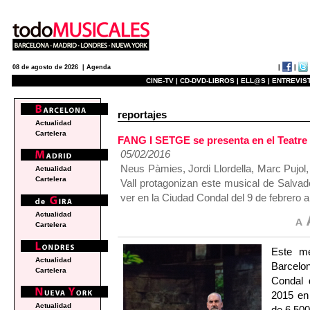
|
|
08 de agosto de 2026 |
Agenda
CINE-TV |
CD-DVD-LIBROS |
ELL@S |
ENTREVIST
reportajes
Actualidad
Cartelera
FANG I SETGE se presenta en el Teatre 
05/02/2016
Neus Pàmies, Jordi Llordella, Marc Pujol
Actualidad
Cartelera
Vall protagonizan este musical de Salva
ver en la Ciudad Condal del 9 de febrero 
Actualidad
Cartelera
Este me
Actualidad
Barcelo
Cartelera
Condal 
2015 en
Actualidad
de 6.50