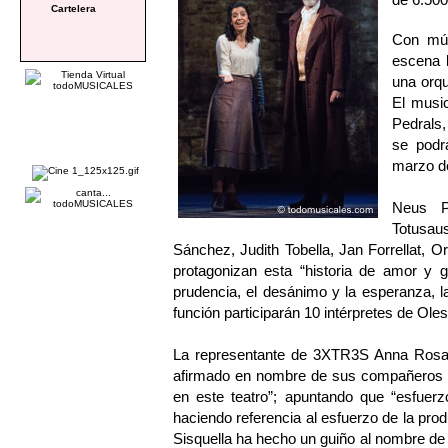
Cartelera
Con mú
escena l
una orqu
El musi
Pedrals,
se podrá
marzo de
Neus Pà
Totusaus
Sánchez, Judith Tobella, Jan Forrellat, 
protagonizan esta “historia de amor y g
prudencia, el desánimo y la esperanza, l
función participarán 10 intérpretes de Ol
La representante de 3XTR3S Anna Rosa Si
afirmado en nombre de sus compañeros 
en este teatro”; apuntando que “esfuer
haciendo referencia al esfuerzo de la prod
Sisquella ha hecho un guiño al nombre d