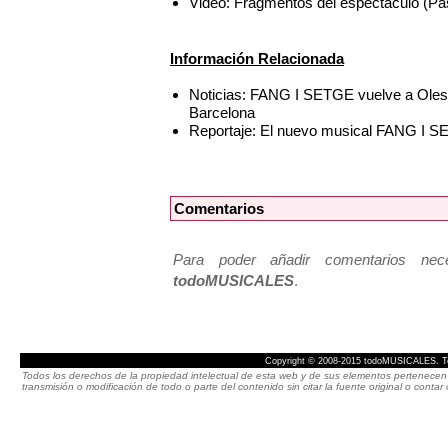
Video: Fragmentos del espectáculo (Pa
Información Relacionada
Noticias: FANG I SETGE vuelve a Olesa 
Barcelona
Reportaje: El nuevo musical FANG I SE
Comentarios
Para poder añadir comentarios neces
todoMUSICALES
.
Copyright © 2008-2015 todoMUSICALES. To
Todos los derechos de la propiedad intelectual de esta web y de sus elementos pertenecen 
transmisión o modificación de todo o parte del contenido sin citar la fuente original o cont