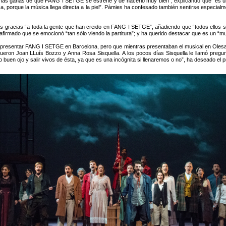
has ganas de que FANG I SETGE se estrene y de hacerlo muy bien”; explicando que “es un
 porque la música llega directa a la piel”. Pàmies ha confesado también sentirse especialmen
las gracias “a toda la gente que han creido en FANG I SETGE”, añadiendo que “todos ellos s
firmado que se emocionó “tan sólo viendo la partitura”; y ha querido destacar que es un “musi
 presentar FANG I SETGE en Barcelona, pero que mientras presentaban el musical en Olesa d
ueron Joan LLuís Bozzo y Anna Rosa Sisquella. A los pocos días Sisquella le llamó pregu
 buen ojo y salir vivos de ésta, ya que es una incógnita si llenaremos o no”, ha deseado el p