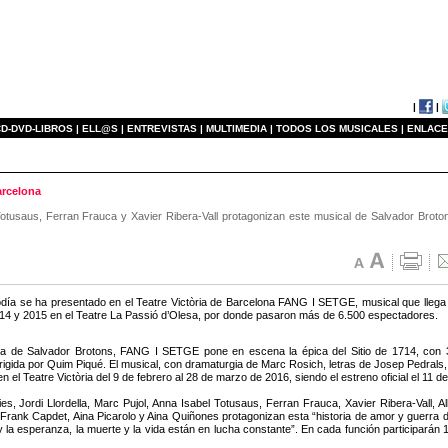
|
|
D-DVD-LIBROS |
ELL@S |
ENTREVISTAS |
MULTIMEDIA |
TODOS LOS MUSICALES |
ENLACE
arcelona
 Totusaus, Ferran Frauca y Xavier Ribera-Vall protagonizan este musical de Salvador Brot
día se ha presentado en el Teatre Victòria de Barcelona FANG I SETGE, musical que llega
14 y 2015 en el Teatre La Passió d’Olesa, por donde pasaron más de 6.500 espectadores.
a de Salvador Brotons, FANG I SETGE pone en escena la épica del Sitio de 1714, con 3
rigida por Quim Piqué. El musical, con dramaturgia de Marc Rosich, letras de Josep Pedrals, 
n el Teatre Victòria del 9 de febrero al 28 de marzo de 2016, siendo el estreno oficial el 11 de
s, Jordi Llordella, Marc Pujol, Anna Isabel Totusaus, Ferran Frauca, Xavier Ribera-Vall, Alb
Frank Capdet, Aina Picarolo y Aina Quiñones protagonizan esta “historia de amor y guerra dond
 la esperanza, la muerte y la vida están en lucha constante”. En cada función participarán