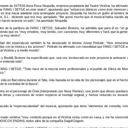
ntante de 3XTR3S Anna Rosa Sisquella, empresa propietaria del Teatre Victòria, ha afirma
ar FANG I SETGE en este teatro”; apuntando que “esfuerzos titánicos como éste merecen un
 en tirar hacia adelante este arriesgado proyecto. Sisquella ha hecho un guiño al nombr
s, S.L.- diciendo que era muy apropiado. “Me gustó mucho que el musical había nacido aq
e hacen avanzar un país”, ha apuntado Sisquella.
tor de la partitura de FANG I SETGE, Salvador Brotons, ha admitido que para él es “un gr
ciendo que es “muy emotivio, muy bonito, con canciones muy diferentes y hará que la gente 
ca muy dentro”.
idad del espectáculo también la ha destacado el letrista Josep Pedrals: “Nos emocio
s con la música y los actores!”. Pedrals ha afirmado con rotundidad que FANG I SETGE e
 al Victòria y a medio mundo”.
 y Boublil, Brotons ha especificado que, una vez involucrado en este proyecto le animar
e entiende todo”.
FANG I SETGE: “Todo nace de la mezcla entre profesionales y el pueblo de Olesa de Mon
co.”
ida en Barcelona durante el Sitio, más basada en la vida de los personajes que en el hecho h
 de la sociedad de la época”.
a en el personaje de Ònia (interpretado por Neus Pàmies), una joven que desea quedarse en
 letras y canciones de orden respecto al montaje original, y hemos reducido su duració
stacado la “espectacularidad” del musical, apuntando que tiene “elementos de comedia, rom
a afirmado sentirse “muy contento porque en el Victòria estoy como en casa, y me he reenco
 BOSCOS ENDINS, todos ellos de la compañía Dagoll Dagom.