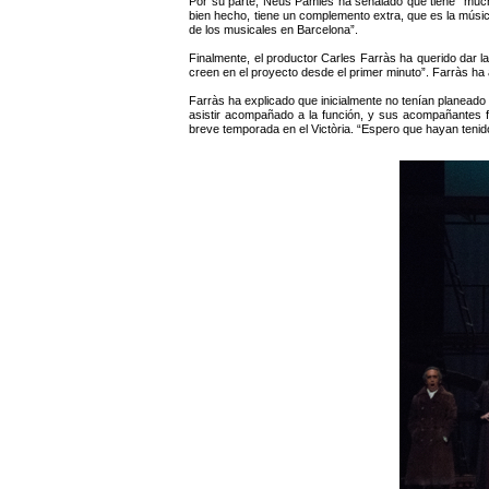
Por su parte, Neus Pàmies ha señalado que tiene “muc
bien hecho, tiene un complemento extra, que es la música,
de los musicales en Barcelona”.
Finalmente, el productor Carles Farràs ha querido dar 
creen en el proyecto desde el primer minuto”. Farràs ha a
Farràs ha explicado que inicialmente no tenían planeado
asistir acompañado a la función, y sus acompañantes f
breve temporada en el Victòria. “Espero que hayan tenido