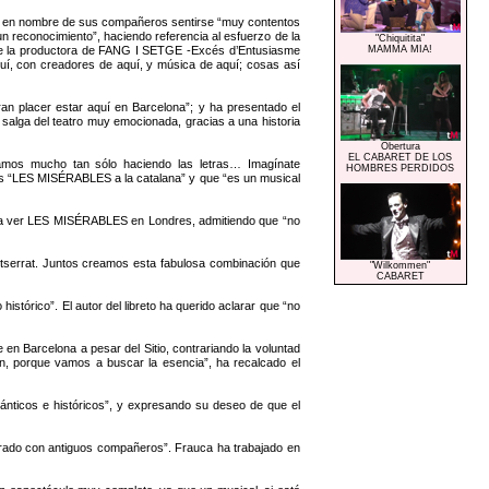
do en nombre de sus compañeros sentirse “muy contentos
 reconocimiento”, haciendo referencia al esfuerzo de la
"Chiquitita"
e de la productora de FANG I SETGE -Excés d’Entusiasme
MAMMA MIA!
uí, con creadores de aquí, y música de aquí; cosas así
an placer estar aquí en Barcelona”; y ha presentado el
salga del teatro muy emocionada, gracias a una historia
Obertura
EL CABARET DE LOS
namos mucho tan sólo haciendo las letras… Imagínate
HOMBRES PERDIDOS
s “LES MISÉRABLES a la catalana” y que “es un musical
on a ver LES MISÉRABLES en Londres, admitiendo que “no
tserrat. Juntos creamos esta fabulosa combinación que
"Wilkommen"
CABARET
istórico”. El autor del libreto ha querido aclarar que “no
 Barcelona a pesar del Sitio, contrariando la voluntad
n, porque vamos a buscar la esencia”, ha recalcado el
ánticos e históricos”, y expresando su deseo de que el
ntrado con antiguos compañeros”. Frauca ha trabajado en