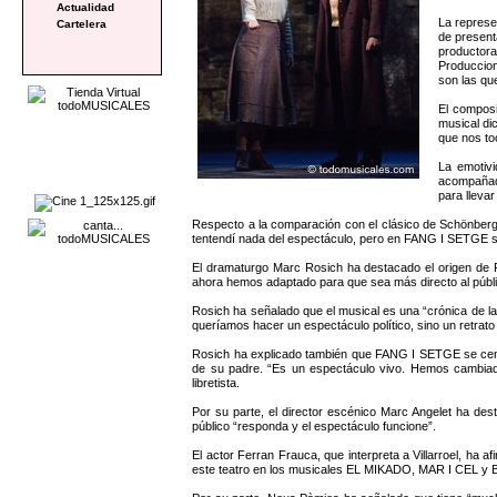
Actualidad
La represe
Cartelera
de present
productora
Produccion
son las qu
El composi
musical di
que nos to
La emotiv
acompañada
para llevar
Respecto a la comparación con el clásico de Schönberg
tentendí nada del espectáculo, pero en FANG I SETGE s
El dramaturgo Marc Rosich ha destacado el origen de 
ahora hemos adaptado para que sea más directo al públi
Rosich ha señalado que el musical es una “crónica de la v
queríamos hacer un espectáculo político, sino un retrato
Rosich ha explicado también que FANG I SETGE se centr
de su padre. “Es un espectáculo vivo. Hemos cambiado
libretista.
Por su parte, el director escénico Marc Angelet ha de
público “responda y el espectáculo funcione”.
El actor Ferran Frauca, que interpreta a Villarroel, h
este teatro en los musicales EL MIKADO, MAR I CEL y