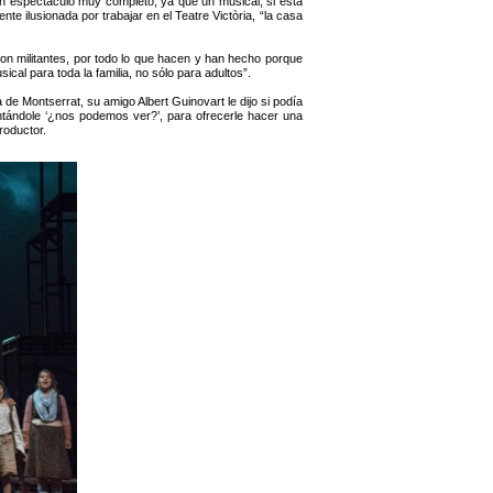
 espectáculo muy completo, ya que un musical, si está
te ilusionada por trabajar en el Teatre Victòria, “la casa
on militantes, por todo lo que hacen y han hecho porque
cal para toda la familia, no sólo para adultos”.
e Montserrat, su amigo Albert Guinovart le dijo si podía
ntándole ‘¿nos podemos ver?’, para ofrecerle hacer una
roductor.