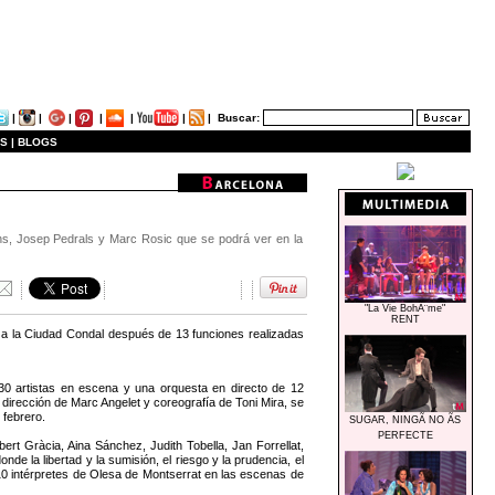
|
|
|
|
|
|
|
Buscar:
S |
BLOGS
ons, Josep Pedrals y Marc Rosic que se podrá ver en la
"La Vie BohÃ¨me"
RENT
 a la Ciudad Condal después de 13 funciones realizadas
0 artistas en escena y una orquesta en directo de 12
dirección de Marc Angelet y coreografía de Toni Mira, se
 febrero.
SUGAR, NINGÃ NO ÃS
PERFECTE
ert Gràcia, Aina Sánchez, Judith Tobella, Jan Forrellat,
e la libertad y la sumisión, el riesgo y la prudencia, el
 10 intérpretes de Olesa de Montserrat en las escenas de