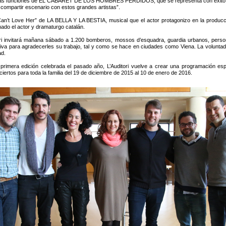
de las funciones de EL CABARET DE LOS HOMBRES PERDIDOS, que se representa con éxito en e
compartir escenario con estos grandes artistas”.
f I Can’t Love Her” de LA BELLA Y LA BESTIA, musical que el actor protagonizo en la producci
mado el actor y dramaturgo catalán.
ori invitará mañana sábado a 1.200 bomberos, mossos d’esquadra, guardia urbanos, persona
siva para agradecerles su trabajo, tal y como se hace en ciudades como Viena. La voluntad
ad.
 primera edición celebrada el pasado año, L’Auditori vuelve a crear una programación e
ciertos para toda la familia del 19 de diciembre de 2015 al 10 de enero de 2016.