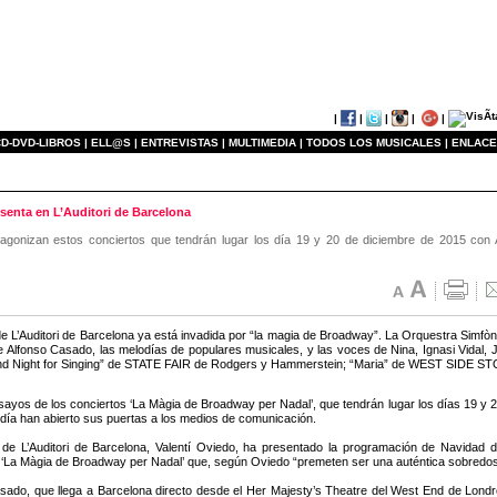
|
|
|
|
|
D-DVD-LIBROS |
ELL@S |
ENTREVISTAS |
MULTIMEDIA |
TODOS LOS MUSICALES |
ENLACE
esenta en L’Auditori de Barcelona
otagonizan estos conciertos que tendrán lugar los día 19 y 20 de diciembre de 2015 con 
de L’Auditori de Barcelona ya está invadida por “la magia de Broadway”. La Orquestra Simfòni
de Alfonso Casado, las melodías de populares musicales, y las voces de Nina, Ignasi Vidal,
and Night for Singing” de STATE FAIR de Rodgers y Hammerstein; “Maria” de WEST SIDE 
sayos de los conciertos ‘La Màgia de Broadway per Nadal’, que tendrán lugar los días 19 y 2
día han abierto sus puertas a los medios de comunicación.
 de L’Auditori de Barcelona, Valentí Oviedo, ha presentado la programación de Navidad 
 ‘La Màgia de Broadway per Nadal’ que, según Oviedo “premeten ser una auténtica sobredos
sado, que llega a Barcelona directo desde el Her Majesty’s Theatre del West End de Londr