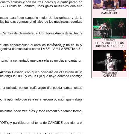
tro solistas y con los tres coros que participarán en
a BBC Proms de Londres, unas galas musicales con aire
"Chiquitita"
MAMMA MIA!
nado para “que saque lo mejor de los solistas y de la
las bandas sonoras originales de los musicales, escritas
de Cambra de Granollers, el Cor Joves Amics de la Unió y
Obertura
EL CABARET DE LOS
 suena espectacular, el coro es fantástico, y no es muy
HOMBRES PERDIDOS
rotagonista de musicales como LA BELLA Y LA BESTIA o EL
torio, ha comentado que para ella es un placer cantar un
lfonso Casado, con quien coincidió en el estreno de la
"Wilkommen"
e dirigir la OBC, y es un lujo que haya contado conmigo
CABARET
la película pensé ‘ojalá algún día pueda cantar estas
a apuntado que ésta es a tercera ocasión que trabaja
os juntamos hace tres días y todo comenzó a tomar forma;
TORY; y participa en el tema de CANDIDE que cierra el