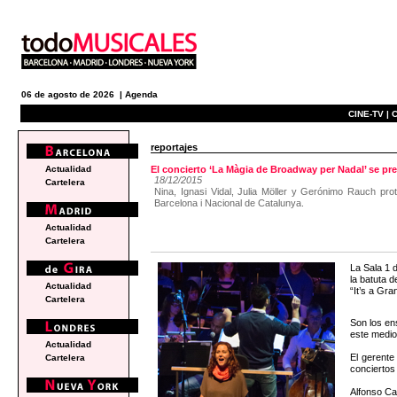
06 de agosto de 2026 |
Agenda
CINE-TV |
C
reportajes
Actualidad
El concierto ‘La Màgia de Broadway per Nadal’ se pr
18/12/2015
Cartelera
Nina, Ignasi Vidal, Julia Möller y Gerónimo Rauch pr
Barcelona i Nacional de Catalunya.
Actualidad
Cartelera
La Sala 1 
la batuta 
Actualidad
“It’s a Gr
Cartelera
Son los en
este medio
Actualidad
El gerente
Cartelera
conciertos
Alfonso Ca