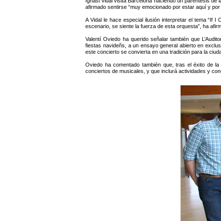
Ignasi Vidal visita Barcelona haciendo un paréntesis 
afirmado sentirse “muy emocionado por estar aquí y por 
A Vidal le hace especial ilusión interpretar el tema “I
escenario, se siente la fuerza de esta orquesta”, ha afir
Valentí Oviedo ha querido señalar también que L’Audit
fiestas navideñs, a un ensayo general abierto en exclu
este concierto se convierta en una tradición para la ciud
Oviedo ha comentado también que, tras el éxito de la
conciertos de musicales, y que inclurá actividades y con