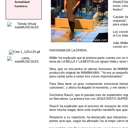
PHANTOM OF
Actualidad
estos conc
Cartelera
festivo”.
Casado ha 
orquesta”;
para orque
Los concie
el Cor Infa
Julia Möll
común en n
FANTASMA DE LA ÓPERA.
Möller ha explicado que la primera parte cuenta con un 
tema de LA BELLA Y LA BESTIA con Ignasi Vidal y tener l
Nina, que se encuentra en plenas funciones de MAMMA M
producción original de MAMMA MIA!. “Ya era un pequeño 
para cantar junto a estas tres voces impresionantes”.
Para Nina tiene un gran componente emocional interpr
canciones’, y ahora ha llegado el momento, y me siento m
Gerónimo Rauch, que el pasado mes de septiembre reg
en Barcelona. La primera fue con JESUCRISTO SUPERS
Rauch ha explicado que el proceso de ensayos de estos c
tiene mucha magia; tiene este espíritu navideño que quiz
Respecto a su repertorio, ha destacado que interpret
primer acto que, según ha afirmado “es el mejor cierre 