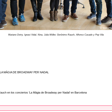
Mariano Detry, Ignasi Vidal, Nina, Julia Möller, Gerónimo Rauch, Alfonso Casado y Pep Vila
15) - LA MÀGIA DE BROADWAY PER NADAL
o Rauch en los conciertos ‘La Màgia de Broadway per Nadal’ en Barcelona