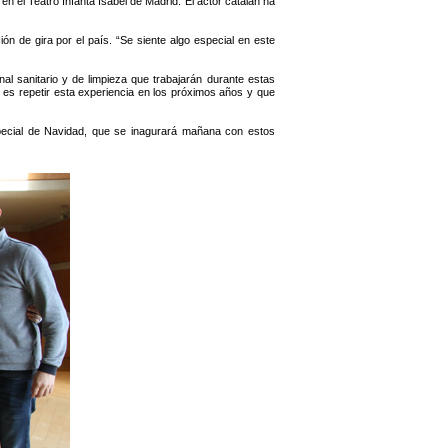
l Teatro Infanta Isabel de Madrid. El actor catalán ha
ón de gira por el país. “Se siente algo especial en este
l sanitario y de limpieza que trabajarán durante estas
 es repetir esta experiencia en los próximos años y que
special de Navidad, que se inagurará mañana con estos