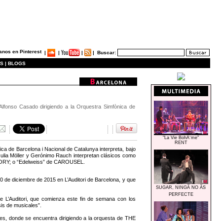
|
|
|
|
Buscar:
S |
BLOGS
Alfonso Casado dirigiendo a la Orquestra Simfònica de
"La Vie BohÃ¨me"
RENT
ca de Barcelona i Nacional de Catalunya interpreta, bajo
 Julia Möller y Gerónimo Rauch interpretan clásicos como
STORY; o “Edelweiss” de CAROUSEL.
0 de diciembre de 2015 en L’Auditori de Barcelona, y que
SUGAR, NINGÃ NO ÃS
PERFECTE
de L’Auditori, que comienza este fin de semana con los
is de musicales”.
es, donde se encuentra dirigiendo a la orquesta de THE