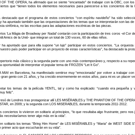
 THE OPERA, ha afirmado que se siente “encantado” de trabajar con la OBC, con los cua
iertos que “tienen todos los elementos necesarios para parecerse a los conciertos de l
destacado que el programa de estos conciertos “con espíritu navideño” ha sido seleccio
 y ha apuntado también que las orquestaciones de los temas que se interpretarán son las de 
sta sinfónica, no las escritas para las adaptaciones escénicas de las piezas.
rtos ‘La Màgia de Broadway per Nadal’ contarán con la participación de tres coros -el Cor 
ntil Amics de la Unió- que integran un total de 130 voces, 60 de ellas niños.
er ha apuntado que para ella supone “un lujo” participar en estos conciertos. “La orquesta
uestro país poder participar en un proyecto de estas características”, ha destacado la p
repertorio más clásico y la segunda parte con uno más contemporáneo y, respecto a su reper
a oportunidad de interpretar el popular tema de FROZEN “Let It Go”.
IA! en Barcelona, ha manifestado sentirse muy “emocionada” por volver a trabajar con A
gran genio con 21 años, y ha crecido enormemente en estos años, para mi es un placer verl
etar los temas de la película YENTL, tal y como ha explicado: “cuando era pequeña y vi 
uy feliz”.
resó de Londres tras protagonizar allí LES MISÉRABLES y THE PHANTOM OF THE OPERA, h
TAR, en 2009; y la segunda con LOS MISERABLES, durante la temporada 2011-2012.
onciertos lo vivieron en solitario al principios, “lo que resultaba algo frustrante, pero n
ás necesitaríamos tener algo más en la vida”.
a en solitario los temas “Bring Him Home” de LES MISÉRABLES y “Maria” de WEST SIDE S
de primer acto que escucharán en su vida”.