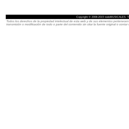
Copyright © 2008-2015 todoMUSICALES. To
Todos los derechos de la propiedad intelectual de esta web y de sus elementos pertenecen 
transmisión o modificación de todo o parte del contenido sin citar la fuente original o cont