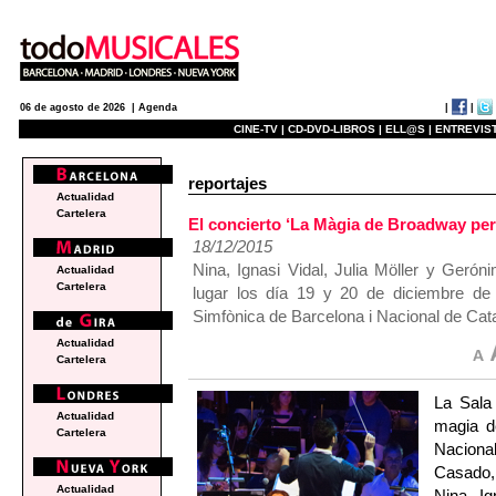
|
|
06 de agosto de 2026 |
Agenda
CINE-TV |
CD-DVD-LIBROS |
ELL@S |
ENTREVIST
reportajes
Actualidad
Cartelera
El concierto ‘La Màgia de Broadway per
18/12/2015
Nina, Ignasi Vidal, Julia Möller y Geró
Actualidad
Cartelera
lugar los día 19 y 20 de diciembre de
Simfònica de Barcelona i Nacional de Cat
Actualidad
Cartelera
La Sala 
Actualidad
magia d
Cartelera
Naciona
Casado,
Actualidad
Nina, Ig