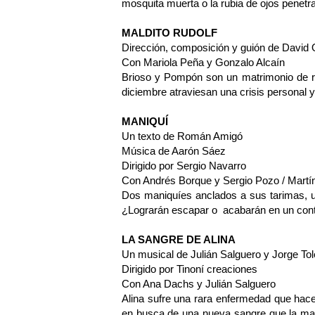
mosquita muerta o la rubia de ojos penetr
MALDITO RUDOLF
Dirección, composición y guión de David 
Con Mariola Peña y Gonzalo Alcaín
Brioso y Pompón son un matrimonio de re
diciembre atraviesan una crisis personal y
MANIQUÍ
Un texto de Román Amigó
Música de Aarón Sáez
Dirigido por Sergio Navarro
Con Andrés Borque y Sergio Pozo / Martí
Dos maniquíes anclados a sus tarimas, un
¿Lograrán escapar o acabarán en un con
LA SANGRE DE ALINA
Un musical de Julián Salguero y Jorge To
Dirigido por Tinoní creaciones
Con Ana Dachs y Julián Salguero
Alina sufre una rara enfermedad que hac
en busca de una nueva sangre que la man