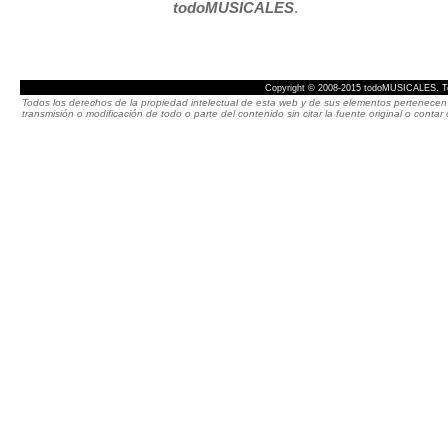
todoMUSICALES
.
Copyright © 2008-2015 todoMUSICALES. To
Todos los derechos de la propiedad intelectual de esta web y de sus elementos pertenecen 
transmisión o modificación de todo o parte del contenido sin citar la fuente original o cont