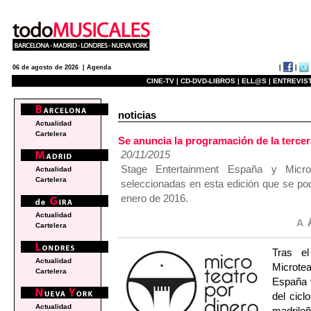
|
|
06 de agosto de 2026 |
Agenda
CINE-TV |
CD-DVD-LIBROS |
ELL@S |
ENTREVIST
noticias
Actualidad
Cartelera
Se anuncia la programación de la tercer
20/11/2015
Stage Entertainment España y Micro
Actualidad
Cartelera
seleccionadas en esta edición que se po
enero de 2016.
Actualidad
Cartelera
Tras el
Actualidad
Microte
Cartelera
España v
del cicl
Actualidad
madrile