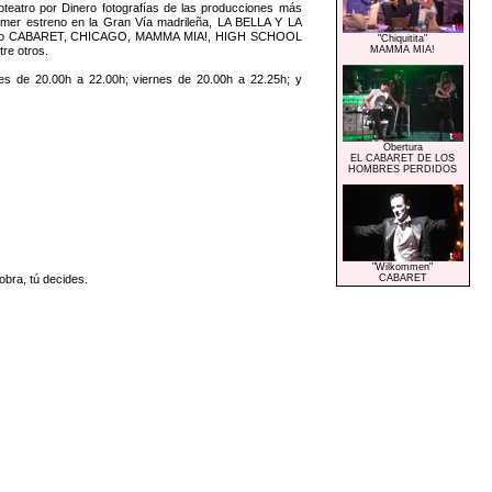
teatro por Dinero fotografías de las producciones más
imer estreno en la Gran Vía madrileña, LA BELLA Y LA
os como CABARET, CHICAGO, MAMMA MIA!, HIGH SCHOOL
"Chiquitita"
e otros.
MAMMA MIA!
es de 20.00h a 22.00h; viernes de 20.00h a 22.25h; y
Obertura
EL CABARET DE LOS
HOMBRES PERDIDOS
"Wilkommen"
obra, tú decides.
CABARET
.