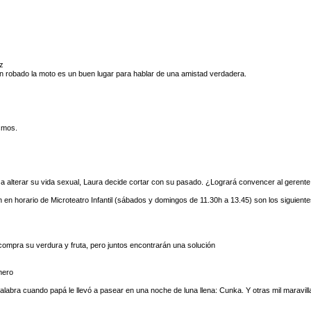
ez
an robado la moto es un buen lugar para hablar de una amistad verdadera.
ismos.
 a alterar su vida sexual, Laura decide cortar con su pasado. ¿Logrará convencer al gerent
n horario de Microteatro Infantil (sábados y domingos de 11.30h a 13.45) son los siguiente
 compra su verdura y fruta, pero juntos encontrarán una solución
mero
labra cuando papá le llevó a pasear en una noche de luna llena: Cunka. Y otras mil maravilla