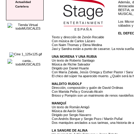
Además, du
Actualidad
destacadas
Cartelera
BESTIA, e
MUSICAL,
Los Microm
sábados y 
EL DEFE
Texto y dirección de Zenón Recalde
Con música de Carlos Lázaro
Con Naim Thomas y Elena Medina
Javi y Sandra están a punto de casarse. La novia sueña 
UNA MORENA Y UNA RUBIA
Un texto de Roberto Santiago
Música de Richie Salvador
Dirigido por Daniel Huarte
Con María Zabala, Jesús Ortega y Esther Pastor / Sara
El chico del súper ha aparecido muerto. ¿Quién será la 
MALDITO RUDOLF
Dirección, composición y guión de David Ordinas
Con Mariola Peña y Gonzalo Alcaín
Brioso y Pompón son un matrimonio de renos navideños qu
MANIQUÍ
Un texto de Román Amigó
Música de Aarón Sáez
Dirigido por Sergio Navarro
Con Andrés Borque y Sergio Pozo / Martín Puñal
Dos maniquíes anclados a sus tarimas, una historia de 
LA SANGRE DE ALINA