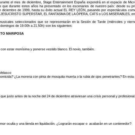
rante el mes de diciembre, Stage Entertainment España expondrá en el espacio de Micro
 que durante estos años ha presentado en los escenarios de nuestro país: desde su pr
n diciembre de 1999, hasta su éxito actual EL REY LEÓN, pasando por espectácul
 JESUCRISTO SUPERSTAR, EL FANTASMA DE LA ÓPERA, CATS o LOS MISERABLES, entr
usicales seleccionados que se representarán en la Sesión de Tarde (miércoles y viern
domingos de 19.00h a 21.50h) son los siguientes:
CTO MARIPOSA
con estar monísima y ponerse vestido blanco. El novio, también.
 Velasco
homicida? ¿La morena con pinta de mosquita muerta o la rubia de ojos penetrantes? En esta 
e justo antes de la noche del 24 de diciembre atraviesan una crisis personal y profesional
amor oculta y una tienda en liquidación. ¿Lograrán escapar o acabarán en un contenedor?