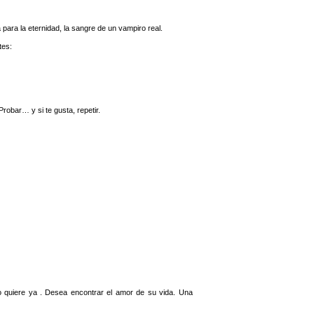
ara la eternidad, la sangre de un vampiro real.
tes:
obar… y si te gusta, repetir.
o quiere ya . Desea encontrar el amor de su vida. Una