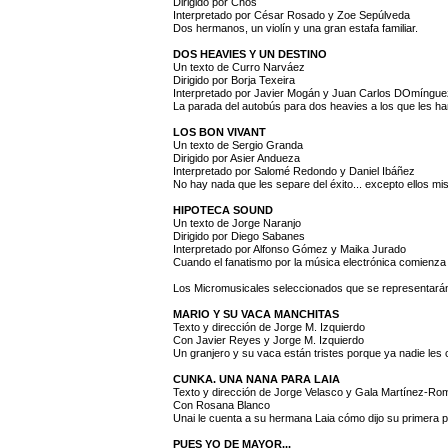
Dirigido por Chos
Interpretado por César Rosado y Zoe Sepúlveda
Dos hermanos, un violín y una gran estafa familiar.
DOS HEAVIES Y UN DESTINO
Un texto de Curro Narváez
Dirigido por Borja Texeira
Interpretado por Javier Mogán y Juan Carlos DOmíngu
La parada del autobús para dos heavies a los que les h
LOS BON VIVANT
Un texto de Sergio Granda
Dirigido por Asier Andueza
Interpretado por Salomé Redondo y Daniel Ibáñez
No hay nada que les separe del éxito... excepto ellos m
HIPOTECA SOUND
Un texto de Jorge Naranjo
Dirigido por Diego Sabanes
Interpretado por Alfonso Gómez y Maika Jurado
Cuando el fanatismo por la música electrónica comienza
Los Micromusicales seleccionados que se representarán e
MARIO Y SU VACA MANCHITAS
Texto y dirección de Jorge M. Izquierdo
Con Javier Reyes y Jorge M. Izquierdo
Un granjero y su vaca están tristes porque ya nadie les
CUNKA. UNA NANA PARA LAIA
Texto y dirección de Jorge Velasco y Gala Martínez-Ro
Con Rosana Blanco
Unai le cuenta a su hermana Laia cómo dijo su primera pa
PUES YO DE MAYOR...