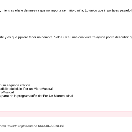
ientras ella le demuestra que no importa ser niño o niña. Lo único que importa es pasarlo 
ste y es que ¡quiere tener un nombre! Solo Dulce Luna con vuestra ayuda podrá descubrir 
 en su segunda edición
dición del ciclo ‘Por un MicroMusical’
roMusical’
 parte de la programación de ‘Por Un Micromusical’
como usuario registrado de
todoMUSICALES
.