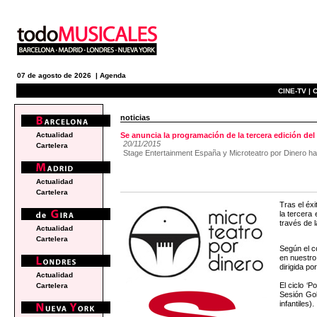
07 de agosto de 2026 |
Agenda
CINE-TV |
C
noticias
Actualidad
Se anuncia la programación de la tercera edición del 
20/11/2015
Cartelera
Stage Entertainment España y Microteatro por Dinero ha
Actualidad
Cartelera
Tras el éx
la tercera
través de 
Actualidad
Cartelera
Según el c
en nuestro
dirigida po
Actualidad
El ciclo ‘
Cartelera
Sesión Gol
infantiles).