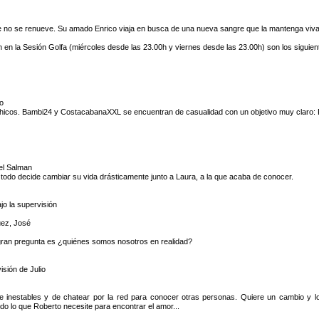
 no se renueve. Su amado Enrico viaja en busca de una nueva sangre que la mantenga viva p
en la Sesión Golfa (miércoles desde las 23.00h y viernes desde las 23.00h) son los siguien
lo
icos. Bambi24 y CostacabanaXXL se encuentran de casualidad con un objetivo muy claro: Pr
el Salman
e todo decide cambiar su vida drásticamente junto a Laura, a la que acaba de conocer.
jo la supervisión
uez, José
a gran pregunta es ¿quiénes somos nosotros en realidad?
isión de Julio
 inestables y de chatear por la red para conocer otras personas. Quiere un cambio y l
do lo que Roberto necesite para encontrar el amor...