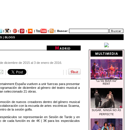
|
|
|
|
|
|
|
Buscar:
S |
BLOGS
de diciembre de 2015 al 3 de enero de 2016.
"La Vie BohÃ¨me"
ntertainment España vuelven a unir fuerzas para presentar
RENT
programación de diciembre al género del teatro musical a
han seleccionado 21 obras.
 promoción de nuevos creadores dentro del género musical
colaboración con la escuela de artes escénicas Scaena,
ntro de la sesión golfa.
SUGAR, NINGÃ NO ÃS
PERFECTE
os espetáculos se representarán en Sesión de Tarde y en
io de cada función es de 4€ ( 3€ para los espectáculos