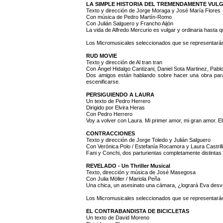
LA SIMPLE HISTORIA DEL TREMENDAMENTE VU
Texto y dirección de Jorge Moraga y José María Flores
Con música de Pedro Martín-Romo
Con Julián Salguero y Francho Aijón
La vida de Alfredo Mercurio es vulgar y ordinaria hasta 
Los Micromusicales seleccionados que se representarán 
RUD MOVIE
Texto y dirección de Al tran tran
Con Ángel Hidalgo Cantizani, Daniel Sota Martinez, Pa
Dos amigos están hablando sobre hacer una obra para 
escenificarse.
PERSIGUIENDO A LAURA
Un texto de Pedro Herrero
Dirigido por Elvira Heras
Con Pedro Herrero
Voy a volver con Laura. Mi primer amor, mi gran amor. E
CONTRACCIONES
Texto y dirección de Jorge Toledo y Julián Salguero
Con Verónica Polo / Estefanía Rocamora y Laura Castril
Fani y Conchi, dos parturientas completamente distintas
REVELADO - Un Thriller Musical
Texto, dirección y música de José Masegosa
Con Julia Möller / Mariola Peña
Una chica, un asesinato una cámara, ¿logrará Eva desve
Los Micromusicales seleccionados que se representarán e
EL CONTRABANDISTA DE BICICLETAS
Un texto de David Moreno