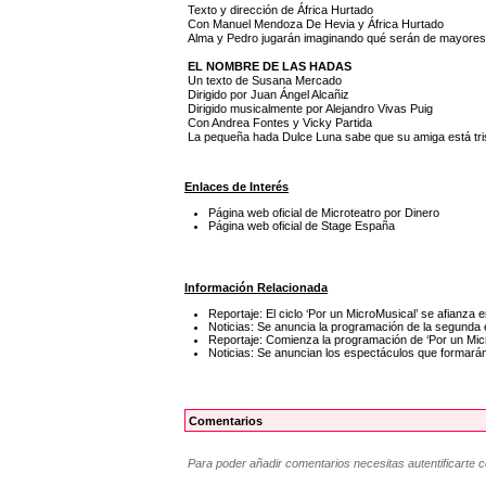
Texto y dirección de África Hurtado
Con Manuel Mendoza De Hevia y África Hurtado
Alma y Pedro jugarán imaginando qué serán de mayores, m
EL NOMBRE DE LAS HADAS
Un texto de Susana Mercado
Dirigido por Juan Ángel Alcañiz
Dirigido musicalmente por Alejandro Vivas Puig
Con Andrea Fontes y Vicky Partida
La pequeña hada Dulce Luna sabe que su amiga está tri
Enlaces de Interés
Página web oficial de Microteatro por Dinero
Página web oficial de Stage España
Información Relacionada
Reportaje: El ciclo ‘Por un MicroMusical’ se afianza
Noticias: Se anuncia la programación de la segunda e
Reportaje: Comienza la programación de ‘Por un Mic
Noticias: Se anuncian los espectáculos que formarán
Comentarios
Para poder añadir comentarios necesitas autentificarte 