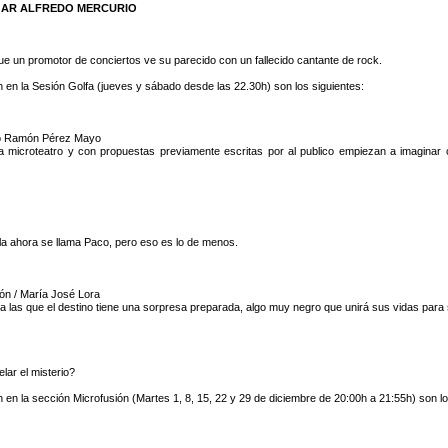
LGAR ALFREDO MERCURIO
que un promotor de conciertos ve su parecido con un fallecido cantante de rock.
en la Sesión Golfa (jueves y sábado desde las 22.30h) son los siguientes:
blo Ramón Pérez Mayo
microteatro y con propuestas previamente escritas por al publico empiezan a imaginar c
lla ahora se llama Paco, pero eso es lo de menos.
lón / María José Lora
 a las que el destino tiene una sorpresa preparada, algo muy negro que unirá sus vidas para
lar el misterio?
n la sección Microfusión (Martes 1, 8, 15, 22 y 29 de diciembre de 20:00h a 21:55h) son lo