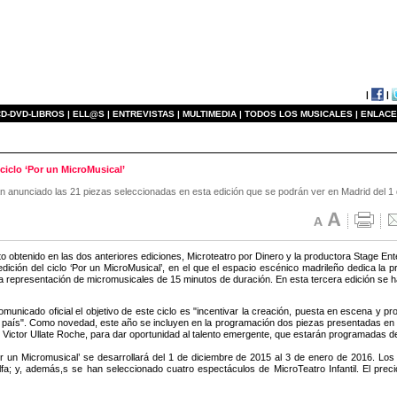
|
|
D-DVD-LIBROS |
ELL@S |
ENTREVISTAS |
MULTIMEDIA |
TODOS LOS MUSICALES |
ENLACE
ciclo ‘Por un MicroMusical’
n anunciado las 21 piezas seleccionadas en esta edición que se podrán ver en Madrid del 1 
ito obtenido en las dos anteriores ediciones, Microteatro por Dinero y la productora Stage E
 edición del ciclo ‘Por un MicroMusical’, en el que el espacio escénico madrileño dedica la 
la representación de micromusicales de 15 minutos de duración. En esta tercera edición se 
omunicado oficial el objetivo de este ciclo es "incentivar la creación, puesta en escena y
 país". Como novedad, este año se incluyen en la programación dos piezas presentadas en 
r Victor Ullate Roche, para dar oportunidad al talento emergente, que estarán programadas de
Por un Micromusical’ se desarrollará del 1 de diciembre de 2015 al 3 de enero de 2016. L
fa; y, además,s se han seleccionado cuatro espectáculos de MicroTeatro Infantil. El prec