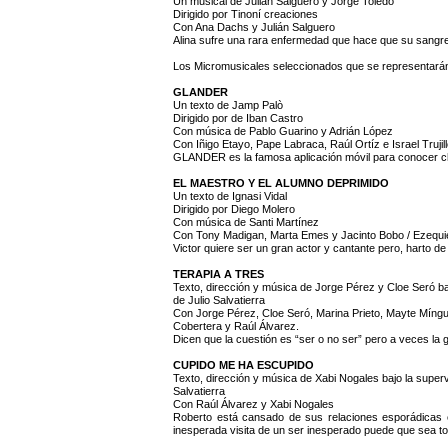
Un musical de Julián Salguero y Jorge Toledo
Dirigido por Tinoní creaciones
Con Ana Dachs y Julián Salguero
Alina sufre una rara enfermedad que hace que su sangre
Los Micromusicales seleccionados que se representarán 
GLANDER
Un texto de Jamp Palò
Dirigido por de Iban Castro
Con música de Pablo Guarino y Adrián López
Con Iñigo Etayo, Pape Labraca, Raúl Ortíz e Israel Trujil
GLANDER es la famosa aplicación móvil para conocer ch
EL MAESTRO Y EL ALUMNO DEPRIMIDO
Un texto de Ignasi Vidal
Dirigido por Diego Molero
Con música de Santi Martínez
Con Tony Madigan, Marta Emes y Jacinto Bobo / Ezequi
Victor quiere ser un gran actor y cantante pero, harto d
TERAPIA A TRES
Texto, dirección y música de Jorge Pérez y Cloe Seró ba
de Julio Salvatierra
Con Jorge Pérez, Cloe Seró, Marina Prieto, Mayte Míng
Cobertera y Raúl Álvarez.
Dicen que la cuestión es “ser o no ser” pero a veces l
CUPIDO ME HA ESCUPIDO
Texto, dirección y música de Xabi Nogales bajo la superv
Salvatierra
Con Raúl Álvarez y Xabi Nogales
Roberto está cansado de sus relaciones esporádicas e
inesperada visita de un ser inesperado puede que sea to