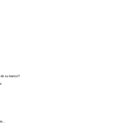
e de su banco?
s:
s...