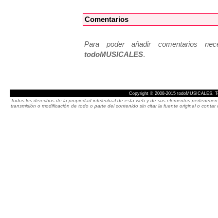
Comentarios
Para poder añadir comentarios neces
todoMUSICALES
.
Copyright © 2008-2015 todoMUSICALES. To
Todos los derechos de la propiedad intelectual de esta web y de sus elementos pertenecen 
transmisión o modificación de todo o parte del contenido sin citar la fuente original o cont