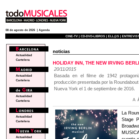
08 de agosto de 2026 |
Agenda
CINE-TV |
CD-DVD-LIBROS |
ELL@S |
ENTREVIST
noticias
Actualidad
Cartelera
HOLIDAY INN, THE NEW IRVING BERLIN
20/11/2015
Basada en el filme de 1942 protagon
Actualidad
Cartelera
producción presentada por la Roundabout 
Nueva York el 1 de septiembre de 2016.
Actualidad
Cartelera
La Roun
Actualidad
Stage P
Cartelera
Broadw
MUSICAL.
Actualidad
cuenta c