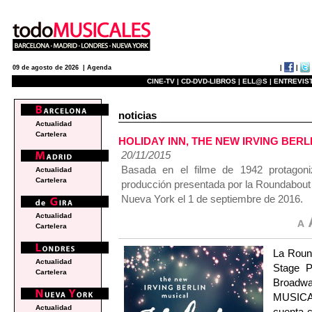
|
|
09 de agosto de 2026 |
Agenda
CINE-TV |
CD-DVD-LIBROS |
ELL@S |
ENTREVIST
noticias
Actualidad
Cartelera
HOLIDAY INN, THE NEW IRVING BERLIN
20/11/2015
Basada en el filme de 1942 protagon
Actualidad
Cartelera
producción presentada por la Roundabout 
Nueva York el 1 de septiembre de 2016.
Actualidad
Cartelera
La Roun
Actualidad
Stage P
Cartelera
Broadw
MUSICAL.
Actualidad
cuenta c