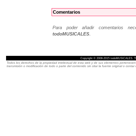
Comentarios
Para poder añadir comentarios neces
todoMUSICALES
.
Copyright © 2008-2015 todoMUSICALES. To
Todos los derechos de la propiedad intelectual de esta web y de sus elementos pertenecen 
transmisión o modificación de todo o parte del contenido sin citar la fuente original o cont