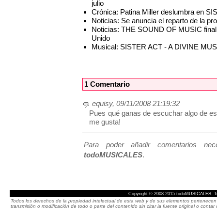
julio
Crónica: Patina Miller deslumbra en S
Noticias: Se anuncia el reparto de la 
Noticias: THE SOUND OF MUSIC finaliza 
Unido
Musical: SISTER ACT - A DIVINE M
1 Comentario
equisy, 09/11/2008 21:19:32
Pues qué ganas de escuchar algo de es
me gusta!
Para poder añadir comentarios neces
todoMUSICALES
.
Copyright © 2008-2015 todoMUSICALES. To
Todos los derechos de la propiedad intelectual de esta web y de sus elementos pertenecen 
transmisión o modificación de todo o parte del contenido sin citar la fuente original o cont