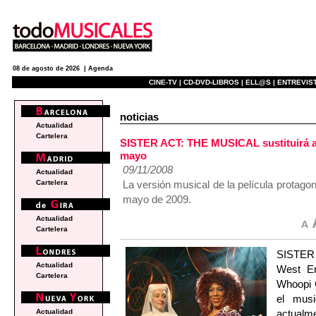
08 de agosto de 2026 |
Agenda
CINE-TV |
CD-DVD-LIBROS |
ELL@S |
ENTREVIST
noticias
Actualidad
Cartelera
SISTER ACT: THE MUSICAL sustituirá a
mayo
09/11/2008
Actualidad
La versión musical de la película protago
Cartelera
mayo de 2009.
Actualidad
Cartelera
SISTER 
Actualidad
West En
Cartelera
Whoopi G
el musi
actualm
Actualidad