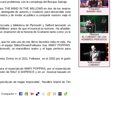
scará problemas con la comadreja del Bosque Salvaje.
nemos THE WIND IN THE WILLOWS en dos de los teatros
"Chiquitita"
distinguido de autores y creativos para desarrollar esta
MAMMA MIA!
era y de invitar al público a compartir nuestro viaje el
cuela y biblioteca de Plymouth y Salford lanzando un
 Willows’ antes de que el musical se estrene. Ha añadido:
s se enamoren de la historia de Grahame tanto como yo lo
Obertura
EL CABARET DE LOS
HOMBRES PERDIDOS
e ha sido uno de mis libros favoritos toda mi vida. Ha
r en el equipo Stiles/Drewe/Fellowes tras MARY POPPINS.
uth, un maravilloso teatro y el lugar perfecto para
emios Emmy en el 2011. Fellowes en el 2002 por el guión
"Wilkommen"
CABARET
 para el espectáculo MARY POPPINS, por el espectáculo
rsión de HALF A SIXPENCE y en un musical basado en
táculo de magia ‘Impossible’, ‘Neville’s Island’ de Tim