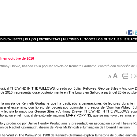
|
|
D-DVD-LIBROS |
ELL@S |
ENTREVISTAS |
MULTIMEDIA |
TODOS LOS MUSICALES |
ENLACE
h en octubre de 2016
y Anthony Drewe, basado en la popular novela de Kenneth Grahame, contará con dirección d
usical THE WIND IN THE WILLOWS, creado por Julian Fellowes, George Stiles y Anthony Dr
 de 2016, representándose posteriormente en The Lowry en Salford a partir del 26 de octubr
 la novela de Kenneth Grahame que ha cautivado a generaciones de lectores durant
ara el escenario, con libreto del oscarizado guionista y creador de ‘Downton Abbey’ Ju
 y letrista formado por George Stiles y Anthony Drewe. THE WIND IN THE WILLOWS supone
aboración en el musical de éxito internacional MARY POPPINS, que se mantuvo tres años en 
do y producido por Jamie Hendry Productions y presentado en asociación con el Theatr
ión de Rachel Kavanaugh, diseño de Peter McKintosh e iluminación de Howard Harrison.
‘The Wind in The Willows’ de 1908 de Kenneth Grahame explica la historia de cuatro animales: