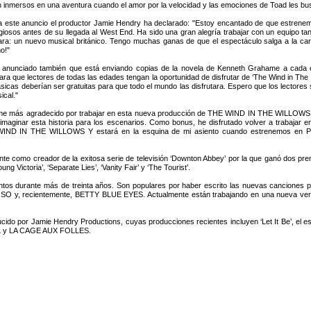
 inmersos en una aventura cuando el amor por la velocidad y las emociones de Toad les bu
a este anuncio el productor Jamie Hendry ha declarado: "Estoy encantado de que estre
giosos antes de su llegada al West End. Ha sido una gran alegría trabajar con un equipo tan 
ara: un nuevo musical británico. Tengo muchas ganas de que el espectáculo salga a la carret
o!"
anunciado también que está enviando copias de la novela de Kenneth Grahame a cada es
para que lectores de todas las edades tengan la oportunidad de disfrutar de ‘The Wind in The
icas deberían ser gratuitas para que todo el mundo las disfrutara. Espero que los lectore
ical."
tirme más agradecido por trabajar en esta nueva producción de THE WIND IN THE WILLOWS, qu
reimaginar esta historia para los escenarios. Como bonus, he disfrutado volver a trabaja
WIND IN THE WILLOWS Y estará en la esquina de mi asiento cuando estrenemos en Plymo
nte como creador de la exitosa serie de televisión ‘Downton Abbey’ por la que ganó dos pr
 Victoria’, ‘Separate Lies’, ‘Vanity Fair’ y ‘The Tourist’.
ntos durante más de treinta años. Son populares por haber escrito las nuevas canciones
O y, recientemente, BETTY BLUE EYES. Actualmente están trabajando en una nueva ve
por Jamie Hendry Productions, cuyas producciones recientes incluyen ‘Let It Be’, el espec
L y LA CAGE AUX FOLLES.