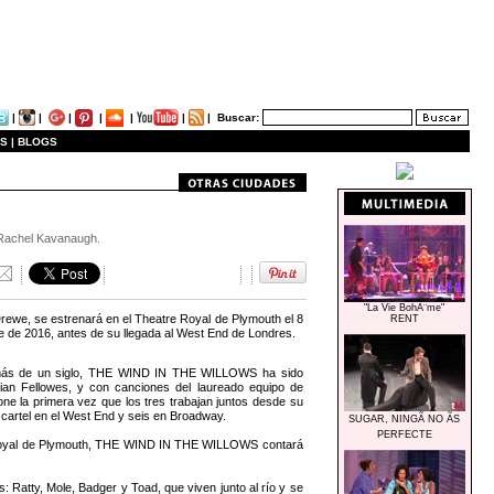
|
|
|
|
|
|
|
Buscar:
S |
BLOGS
e Rachel Kavanaugh.
"La Vie BohÃ¨me"
ewe, se estrenará en el Theatre Royal de Plymouth el 8
RENT
e de 2016, antes de su llegada al West End de Londres.
e más de un siglo, THE WIND IN THE WILLOWS ha sido
lian Fellowes, y con canciones del laureado equipo de
 la primera vez que los tres trabajan juntos desde su
cartel en el West End y seis en Broadway.
SUGAR, NINGÃ NO ÃS
PERFECTE
e Royal de Plymouth, THE WIND IN THE WILLOWS contará
 Ratty, Mole, Badger y Toad, que viven junto al río y se