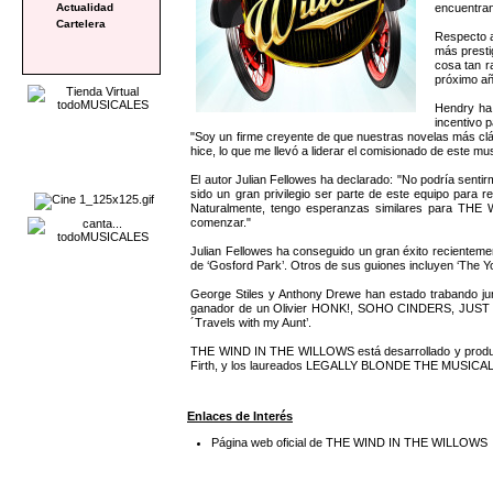
encuentran
Actualidad
Cartelera
Respecto 
más presti
cosa tan r
próximo añ
Hendry ha 
incentivo 
"Soy un firme creyente de que nuestras novelas más clás
hice, lo que me llevó a liderar el comisionado de este mus
El autor Julian Fellowes ha declarado: "No podría sen
sido un gran privilegio ser parte de este equipo para 
Naturalmente, tengo esperanzas similares para THE 
comenzar."
Julian Fellowes ha conseguido un gran éxito recienteme
de ‘Gosford Park’. Otros de sus guiones incluyen ‘The Young
George Stiles y Anthony Drewe han estado trabando ju
ganador de un Olivier HONK!, SOHO CINDERS, JUST S
´Travels with my Aunt’.
THE WIND IN THE WILLOWS está desarrollado y producido 
Firth, y los laureados LEGALLY BLONDE THE MUSICA
Enlaces de Interés
Página web oficial de THE WIND IN THE WILLOWS