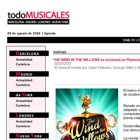
06 de agosto de 2026 |
Agenda
CINE-TV |
C
noticias
Actualidad
THE WIND IN THE WILLOWS se estrenará en Plymout
02/10/2015
Cartelera
El musical creado por Julian Fellowes, George Stiles 
Actualidad
Cartelera
El nuevo m
de octubre
Actualidad
Basado en
Cartelera
adaptado p
compositor
previa col
Actualidad
Desarrolla
Cartelera
con direcc
La novela 