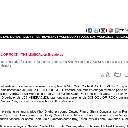
|
|
|
|
|
D-DVD-LIBROS |
ELL@S |
ENTREVISTAS |
MULTIMEDIA |
TODOS LOS MUSICALES |
ENLACE
HOOL OF ROCK - THE MUSICAL en Broadway
ell acompañarán a los previamente anunciados Alex Brightman y Sierra Boggess en el nu
noviembre
oyd Webber ha anunciado el elenco completo de SCHOOL OF ROCK - THE MUSICAL, que se 
lícula homónima de 2003, SCHOOL OF ROCK contará con música que ya formaba parte de l
 por Andrew Lloyd Webber con letras de Glenn Slater. El libreto es de Julian Felones y l
e Broadway de LES MISÉRABLES. Las funciones previas de SCHOOL OF ROCK comenzar
Nueva York, siendo el estreno oficial el 6 de diciembre.
os previamente anunciados Alex Brightman como Dewey Finn y Sierra Boggess como Ros
mo Patty, Evie Dolan como Katie, Carly Gendell como Marcy, Ethan Khusidman como Maso
andon Niederauer como Zack, Luca Padovan como Billy, Jared Parker como Lawrence, e I
e adulto incluye a Natalie Charle Ellis, Emily Cramer, Alan H. Green, Michael Hartney, 