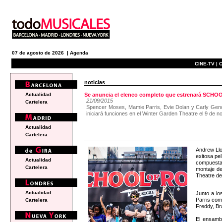
07 de agosto de 2026 |
Agenda
CINE-TV |
C
noticias
Actualidad
Se anuncia el elenco completo que estrenará SC
21/09/2015
Cartelera
Spencer Moses, Mamie Parris, Evie Dolan y Carly Gend
iniciará funciones en el Winter Garden Theatre el 9 de 
Actualidad
Cartelera
Andrew Ll
exitosa pe
Actualidad
compuestas
Cartelera
montaje d
Theatre de 
Actualidad
Junto a l
Parris co
Cartelera
Freddy, Br
El ensambl