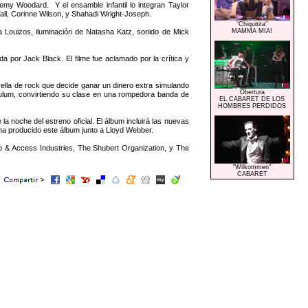
my Woodard. Y el ensamble infantil lo integran Taylor
all, Corinne Wilson, y Shahadi Wright-Joseph.
"Chiquitita"
ouizos, iluminación de Natasha Katz, sonido de Mick
MAMMA MIA!
da por Jack Black. El filme fue aclamado por la crítica y
la de rock que decide ganar un dinero extra simulando
Obertura
culum, convirtiendo su clase en una rompedora banda de
EL CABARET DE LOS
HOMBRES PERDIDOS
oche del estreno oficial. El álbum incluirá las nuevas
ha producido este álbum junto a Lloyd Webber.
Access Industries, The Shubert Organization, y The
"Wilkommen"
CABARET