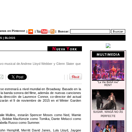
|
|
|
|
Buscar:
S |
BLOGS
evo musical de Andrew Lloyd Webber y Glenn Slater que
"La Vie BohÃ¨me"
RENT
estrenará a nivel mundial en Broadway. Basado en la
a banda sonora del filme, además de nuevas canciones
a dirección de Laurence Connor, co-director del actual
án el 9 de noviembre de 2015 en el Winter Garden
SUGAR, NINGÃ NO ÃS
alie Mullins, estarán Spencer Moses como Ned, Mamie
PERFECTE
n, Bobbie MacKenzie como Tomika, Dante Melucci como
sabella Russo como Summer.
John Hemphill, Merritt David Janes, Lulu Lloyd, Jaygee