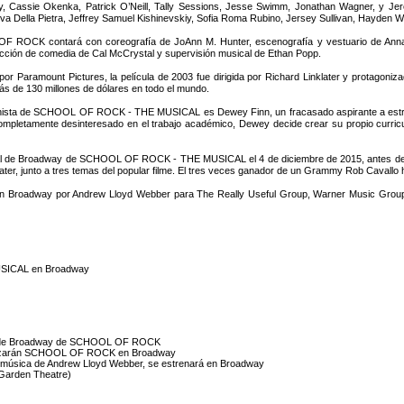
 Cassie Okenka, Patrick O’Neill, Tally Sessions, Jesse Swimm, Jonathan Wagner, y Jere
Eva Della Pietra, Jeffrey Samuel Kishinevskiy, Sofia Roma Rubino, Jersey Sullivan, Hayden W
 ROCK contará con coreografía de JoAnn M. Hunter, escenografía y vestuario de Anna L
rección de comedia de Cal McCrystal y supervisión musical de Ethan Popp.
por Paramount Pictures, la película de 2003 fue dirigida por Richard Linklater y protagoniza
s de 130 millones de dólares en todo el mundo.
nista de SCHOOL OF ROCK - THE MUSICAL es Dewey Finn, un fracasado aspirante a estrel
 Completamente desinteresado en el trabajo académico, Dewey decide crear su propio curri
nal de Broadway de SCHOOL OF ROCK - THE MUSICAL el 4 de diciembre de 2015, antes de la n
er, junto a tres temas del popular filme. El tres veces ganador de un Grammy Rob Cavallo 
oadway por Andrew Lloyd Webber para The Really Useful Group, Warner Music Group & 
USICAL en Broadway
ginal de Broadway de SCHOOL OF ROCK
gonizarán SCHOOL OF ROCK en Broadway
sica de Andrew Lloyd Webber, se estrenará en Broadway
Garden Theatre)