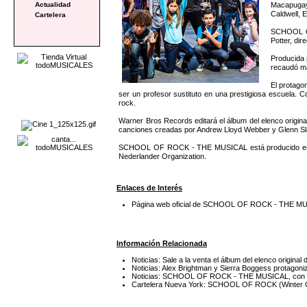
Macapugay,
Actualidad
Caldwell, 
Cartelera
SCHOOL OF
Potter, di
Producida 
recaudó má
El protago
ser un profesor sustituto en una prestigiosa escuela.
rock.
Warner Bros Records editará el álbum del elenco origi
canciones creadas por Andrew Lloyd Webber y Glenn Slat
SCHOOL OF ROCK - THE MUSICAL está producido en Br
Nederlander Organization.
Enlaces de Interés
Página web oficial de SCHOOL OF ROCK - THE M
Información Relacionada
Noticias: Sale a la venta el álbum del elenco ori
Noticias: Alex Brightman y Sierra Boggess prota
Noticias: SCHOOL OF ROCK - THE MUSICAL, con mú
Cartelera Nueva York: SCHOOL OF ROCK (Winter 