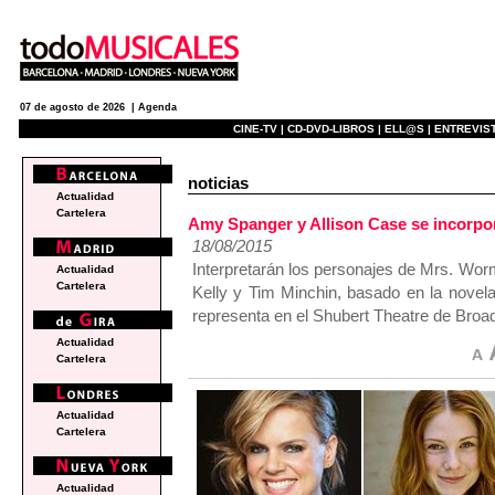
07 de agosto de 2026 |
Agenda
CINE-TV |
CD-DVD-LIBROS |
ELL@S |
ENTREVIST
noticias
Actualidad
Cartelera
Amy Spanger y Allison Case se incorp
18/08/2015
Interpretarán los personajes de Mrs. Wo
Actualidad
Cartelera
Kelly y Tim Minchin, basado en la novel
representa en el Shubert Theatre de Broa
Actualidad
Cartelera
Actualidad
Cartelera
Actualidad