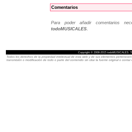
Comentarios
Para poder añadir comentarios neces
todoMUSICALES
.
Copyright © 2008-2015 todoMUSICALES. To
Todos los derechos de la propiedad intelectual de esta web y de sus elementos pertenecen 
transmisión o modificación de todo o parte del contenido sin citar la fuente original o cont