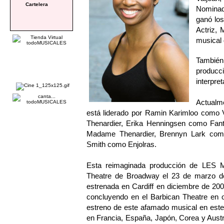
Cartelera
Nominad
ganó los
Actriz, 
musica
También
produc
interpre
Actual
está liderado por Ramin Karimloo como 
Thenardier, Erika Henningsen como Fan
Madame Thenardier, Brennyn Lark como
Smith como Enjolras.
Esta reimaginada producción de LES M
Theatre de Broadway el 23 de marzo 
estrenada en Cardiff en diciembre de 200
concluyendo en el Barbican Theatre en 
estreno de este afamado musical en este
en Francia, España, Japón, Corea y Austral