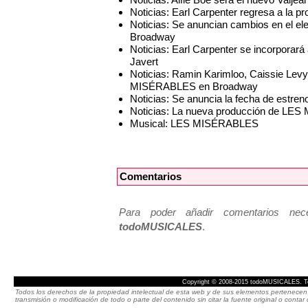
Noticias: Earl Carpenter regresa a l
Noticias: Se anuncian cambios en el
Broadway
Noticias: Earl Carpenter se incorpor
Javert
Noticias: Ramin Karimloo, Caissie Lev
MISÉRABLES en Broadway
Noticias: Se anuncia la fecha de es
Noticias: La nueva producción de LES
Musical: LES MISÉRABLES
Comentarios
Para poder añadir comentarios neces
todoMUSICALES
.
Copyright © 2008-2015 todoMUSICALES. To
Todos los derechos de la propiedad intelectual de esta web y de sus elementos pertenecen 
transmisión o modificación de todo o parte del contenido sin citar la fuente original o cont