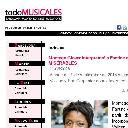
|
|
06 de agosto de 2026 |
Agenda
CINE-TV |
CD-DVD-LIBROS |
ELL@S |
ENTREVIST
noticias
Actualidad
Cartelera
Montego Glover interpretará a Fantine
MISÉRABLES
11/08/2015
Actualidad
A partir del 1 de septiembre de 2015 se i
Cartelera
Valjean y Earl Carpenter como Javert en e
Actualidad
Cartelera
Monteg
Actualidad
Fantine
Cartelera
partir 
incorpo
Valjean
Actualidad