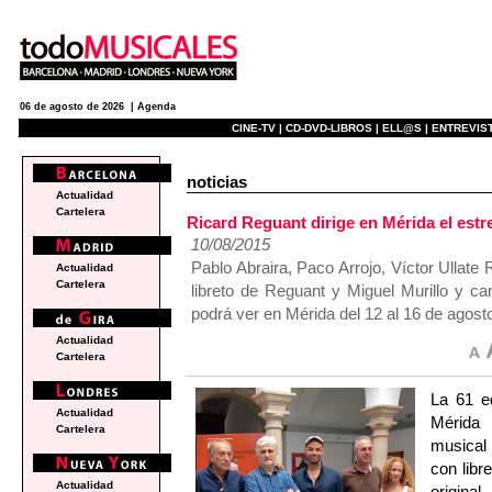
06 de agosto de 2026 |
Agenda
CINE-TV |
CD-DVD-LIBROS |
ELL@S |
ENTREVIST
noticias
Actualidad
Cartelera
Ricard Reguant dirige en Mérida el es
10/08/2015
Pablo Abraira, Paco Arrojo, Víctor Ullat
Actualidad
Cartelera
libreto de Reguant y Miguel Murillo y 
podrá ver en Mérida del 12 al 16 de agost
Actualidad
Cartelera
La 61 ed
Actualidad
Mérida 
Cartelera
musical
con libr
Actualidad
origin