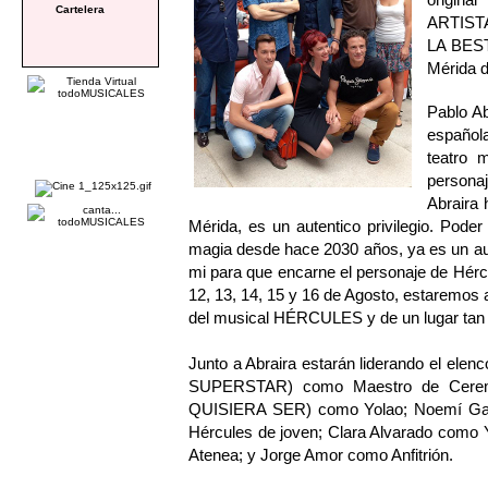
Cartelera
ARTISTA
LA BEST
Mérida d
Pablo Ab
español
teatro 
persona
Abraira 
Mérida, es un autentico privilegio. Pod
magia desde hace 2030 años, ya es un au
mi para que encarne el personaje de Hérc
12, 13, 14, 15 y 16 de Agosto, estaremos 
del musical HÉRCULES y de un lugar tan
Junto a Abraira estarán liderando el e
SUPERSTAR) como Maestro de Cerem
QUISIERA SER) como Yolao; Noemí Gal
Hércules de joven; Clara Alvarado com
Atenea; y Jorge Amor como Anfitrión.