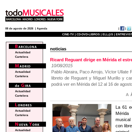
|
|
08 de agosto de 2026 |
Agenda
CINE-TV |
CD-DVD-LIBROS |
ELL@S |
ENTREVIST
noticias
Actualidad
Cartelera
Ricard Reguant dirige en Mérida el es
10/08/2015
Pablo Abraira, Paco Arrojo, Víctor Ullat
Actualidad
Cartelera
libreto de Reguant y Miguel Murillo y 
podrá ver en Mérida del 12 al 16 de agost
Actualidad
Cartelera
La 61 ed
Actualidad
Mérida 
Cartelera
musical
con libr
Actualidad
origin