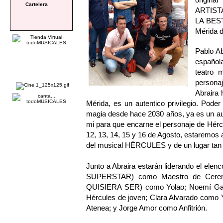
Cartelera
ARTISTA
LA BEST
Mérida d
Pablo Ab
español
teatro 
persona
Abraira 
Mérida, es un autentico privilegio. Pod
magia desde hace 2030 años, ya es un au
mi para que encarne el personaje de Hérc
12, 13, 14, 15 y 16 de Agosto, estaremos 
del musical HÉRCULES y de un lugar tan
Junto a Abraira estarán liderando el e
SUPERSTAR) como Maestro de Cerem
QUISIERA SER) como Yolao; Noemí Gal
Hércules de joven; Clara Alvarado com
Atenea; y Jorge Amor como Anfitrión.