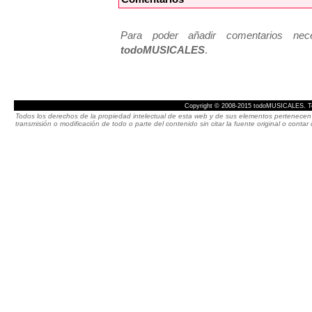
Para poder añadir comentarios neces
todoMUSICALES
.
Copyright © 2008-2015 todoMUSICALES. To
Todos los derechos de la propiedad intelectual de esta web y de sus elementos pertenecen 
transmisión o modificación de todo o parte del contenido sin citar la fuente original o cont