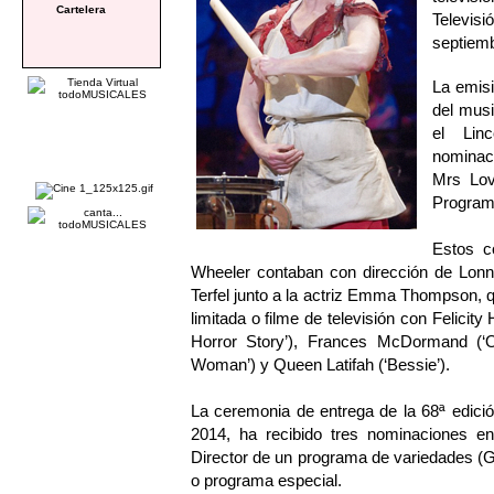
Cartelera
Televis
septiemb
La emisi
del mus
el Lin
nominac
Mrs Lov
Program
Estos c
Wheeler contaban con dirección de Lonny
Terfel junto a la actriz Emma Thompson, q
limitada o filme de televisión con Felici
Horror Story’), Frances McDormand (‘Ol
Woman’) y Queen Latifah (‘Bessie’).
La ceremonia de entrega de la 68ª edició
2014, ha recibido tres nominaciones e
Director de un programa de variedades (G
o programa especial.