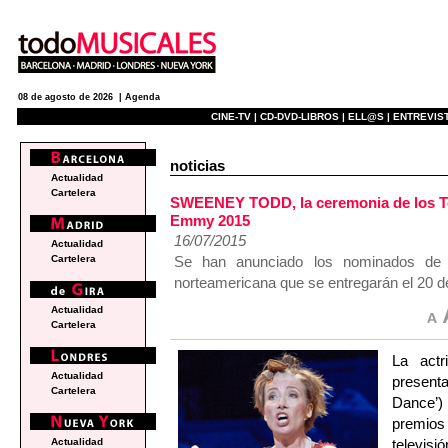
08 de agosto de 2026 |
Agenda
CINE-TV |
CD-DVD-LIBROS |
ELL@S |
ENTREVIST
noticias
Actualidad
Cartelera
SWEENEY TODD, la ceremonia de los To
Emmy 2015
16/07/2015
Actualidad
Se han anunciado los nominados de l
Cartelera
norteamericana que se entregarán el 20 
Actualidad
Cartelera
La act
Actualidad
present
Cartelera
Dance’) 
premio
televis
Actualidad