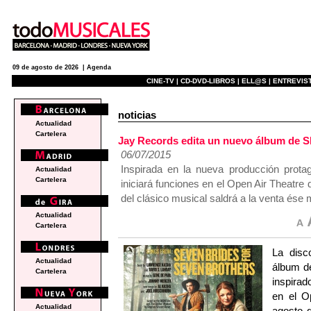
09 de agosto de 2026 |
Agenda
CINE-TV |
CD-DVD-LIBROS |
ELL@S |
ENTREVIST
noticias
Actualidad
Cartelera
Jay Records edita un nuevo álbum 
06/07/2015
Inspirada en la nueva producción prota
Actualidad
Cartelera
iniciará funciones en el Open Air Theatre 
del clásico musical saldrá a la venta ése
Actualidad
Cartelera
La disc
Actualidad
álbum 
Cartelera
inspirad
en el O
Actualidad
agosto 