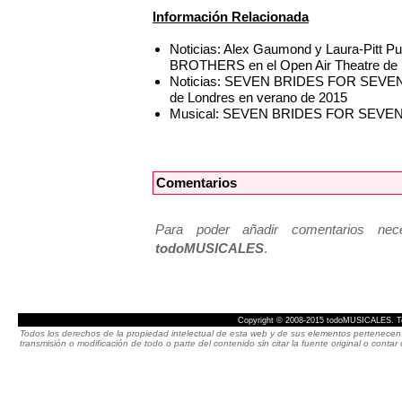
Información Relacionada
Noticias: Alex Gaumond y Laura-Pitt
BROTHERS en el Open Air Theatre de
Noticias: SEVEN BRIDES FOR SEVEN B
de Londres en verano de 2015
Musical: SEVEN BRIDES FOR SEV
Comentarios
Para poder añadir comentarios neces
todoMUSICALES
.
Copyright © 2008-2015 todoMUSICALES. To
Todos los derechos de la propiedad intelectual de esta web y de sus elementos pertenecen 
transmisión o modificación de todo o parte del contenido sin citar la fuente original o cont