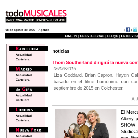
|
|
08 de agosto de 2026 |
Agenda
CINE-TV |
CD-DVD-LIBROS |
ELL@S |
ENTREVIST
noticias
Actualidad
Cartelera
Thom Southerland dirigirá la nueva
05/06/2015
Liza Goddard, Brian Capron, Haydn Oakl
Actualidad
Cartelera
basado en el filme homónimo con canc
septiembre de 2015 en Colchester.
Actualidad
Cartelera
El Mercu
Actualidad
Albery 
Cartelera
SHOW O
StudioCa
Actualidad
con lib