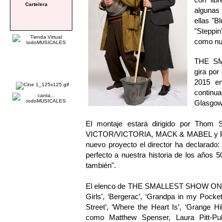
Cartelera
algunas 
ellas "B
"Steppi
como nu
THE SM
gira por
2015 en
continu
Glasgow
El montaje estará dirigido por Thom 
VICTOR/VICTORIA, MACK & MABEL y PAR
nuevo proyecto el director ha declarado
perfecto a nuestra historia de los años 5
también".
El elenco de THE SMALLEST SHOW ON EA
Girls’, ‘Bergerac’, ‘Grandpa in my Pock
Street’, ‘Where the Heart Is’, ‘Grange H
como Matthew Spenser, Laura Pitt-Pu