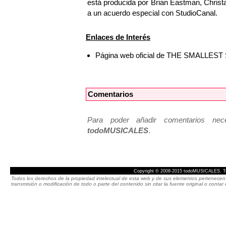
está producida por Brian Eastman, Christa
a un acuerdo especial con StudioCanal.
Enlaces de Interés
Página web oficial de THE SMALLE
Comentarios
Para poder añadir comentarios neces
todoMUSICALES
.
Copyright © 2008-2015 todoMUSICALES. To
Todos los derechos de la propiedad intelectual de esta web y de sus elementos pertenecen 
transmisión o modificación de todo o parte del contenido sin citar la fuente original o cont