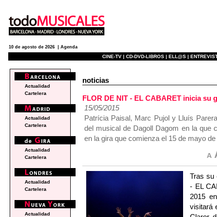
10 de agosto de 2026 |
Agenda
CINE-TV |
CD-DVD-LIBROS |
ELL@S |
ENTREVIST
noticias
Actualidad
Cartelera
FLOR DE NIT - EL CABARET inicia su g
15/05/2015
Patrícia Paisal, Marc Pujol y Lluís Pare
Actualidad
Cartelera
del musical de Dagoll Dagom en la que 
en la gira que comienza el 15 de mayo de
Actualidad
Cartelera
Tras su 
Actualidad
- EL CA
Cartelera
2015 en 
visitará
Actualidad
Claror 