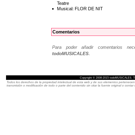
Teatre
Musical: FLOR DE NIT
Comentarios
Para poder añadir comentarios neces
todoMUSICALES
.
Copyright © 2008-2015 todoMUSICALES. To
Todos los derechos de la propiedad intelectual de esta web y de sus elementos pertenecen 
transmisión o modificación de todo o parte del contenido sin citar la fuente original o cont