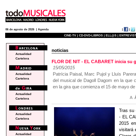
|
|
06 de agosto de 2026 |
Agenda
CINE-TV |
CD-DVD-LIBROS |
ELL@S |
ENTREVIST
noticias
Actualidad
Cartelera
FLOR DE NIT - EL CABARET inicia su g
15/05/2015
Patrícia Paisal, Marc Pujol y Lluís Pare
Actualidad
Cartelera
del musical de Dagoll Dagom en la que 
en la gira que comienza el 15 de mayo de
Actualidad
Cartelera
Tras su 
Actualidad
- EL CA
Cartelera
2015 en 
visitará
Actualidad
Claror 