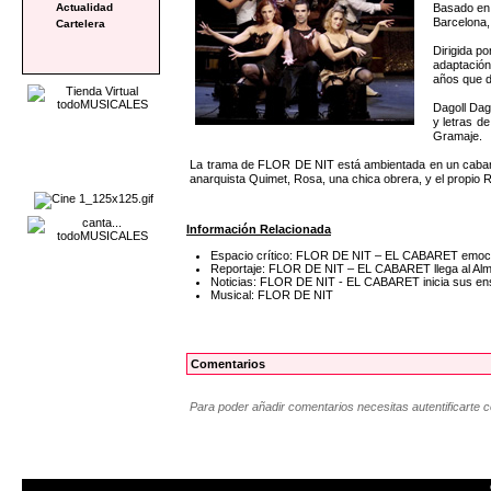
Basado en 
Actualidad
Barcelona,
Cartelera
Dirigida p
adaptación
años que d
Dagoll Dag
y letras d
Gramaje.
La trama de FLOR DE NIT está ambientada en un cabaret d
anarquista Quimet, Rosa, una chica obrera, y el propio R
Información Relacionada
Espacio crítico: FLOR DE NIT – EL CABARET emocio
Reportaje: FLOR DE NIT – EL CABARET llega al Alme
Noticias: FLOR DE NIT - EL CABARET inicia sus ens
Musical: FLOR DE NIT
Comentarios
Para poder añadir comentarios necesitas autentificarte 