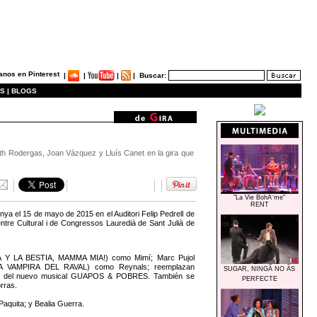
|
|
|
|
Buscar:
S |
BLOGS
eth Rodergas, Joan Vázquez y Lluís Canet en la gira que
"La Vie BohÃ¨me"
RENT
ya el 15 de mayo de 2015 en el Auditori Felip Pedrell de
Centre Cultural i de Congressos Lauredià de Sant Julià de
ELLA Y LA BESTIA, MAMMA MIA!) como Mimí; Marc Pujol
 VAMPIRA DEL RAVAL) como Reynals; reemplazan
SUGAR, NINGÃ NO ÃS
enco del nuevo musical GUAPOS & POBRES. También se
PERFECTE
rras.
quita; y Bealia Guerra.