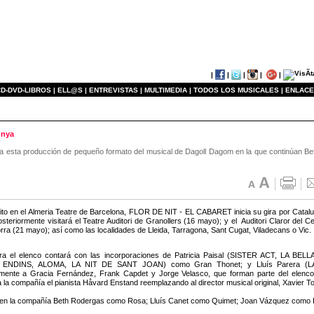
|
|
|
|
|
D-DVD-LIBROS |
ELL@S |
ENTREVISTAS |
MULTIMEDIA |
TODOS LOS MUSICALES |
ENLACE
unya
an a esta producción de pequeño formato del musical de Dagoll Dagom en la que continúan B
ito en el Almeria Teatre de Barcelona, FLOR DE NIT - EL CABARET inicia su gira por Catalun
osteriormente visitará el Teatre Auditori de Granollers (16 mayo); y el Auditori Claror del 
orra (21 mayo); así como las localidades de Lleida, Tarragona, Sant Cugat, Viladecans o Vic.
ira el elenco contará con las incorporaciones de Patricia Paisal (SISTER ACT, LA B
ENDINS, ALOMA, LA NIT DE SANT JOAN) como Gran Thonet; y Lluís Parera (LA
amente a Gracia Fernández, Frank Capdet y Jorge Velasco, que forman parte del el
a la compañía el pianista Håvard Enstand reemplazando al director musical original, Xavier To
en la compañía Beth Rodergas como Rosa; Lluís Canet como Quimet; Joan Vázquez como Pa