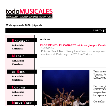
07 de agosto de 2026 |
Agenda
CINE-TV |
C
noticias
Actualidad
FLOR DE NIT - EL CABARET inicia su gira por Catal
15/05/2015
Cartelera
Patrícia Paisal, Marc Pujol y Lluís Parera se incorpor
comienza el 15 de mayo de 2015 en Tortosa.
Actualidad
Cartelera
Tras su éx
Tortosa. P
Actualidad
Lòria, And
Cartelera
En esta g
(BOSCOS 
Actualidad
respectiv
incorpora 
Cartelera
Continúan 