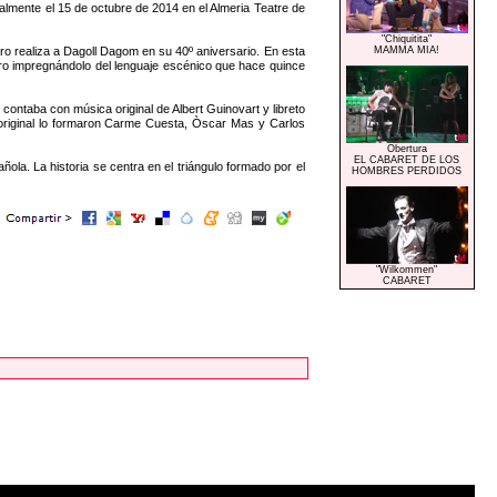
mente el 15 de octubre de 2014 en el Almeria Teatre de
"Chiquitita"
o realiza a Dagoll Dagom en su 40º aniversario. En esta
MAMMA MIA!
ero impregnándolo del lenguaje escénico que hace quince
contaba con música original de Albert Guinovart y libreto
 original lo formaron Carme Cuesta, Òscar Mas y Carlos
Obertura
EL CABARET DE LOS
la. La historia se centra en el triángulo formado por el
HOMBRES PERDIDOS
"Wilkommen"
CABARET
|