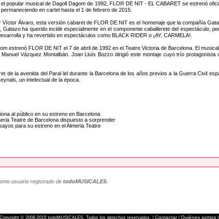
el popular musical de Dagoll Dagom de 1992, FLOR DE NIT - EL CABARET se estrenó oficial
 permaneciendo en cartel hasta el 1 de febrero de 2015.
or Víctor Álvaro, esta versión cabaret de FLOR DE NIT es el homenaje que la compañía Gatar
, Gatazo ha querido incidir especialmente en el componente caballerete del espectáculo, p
esarrolla y ha revertido en espectáculos como BLACK RIDER o ¡AY, CARMELA!.
om estrenó FLOR DE NIT el 7 de abril de 1992 en el Teatre Victoria de Barcelona. El musical 
e Manuel Vázquez Montalbán. Joan Lluís Bozzo dirigió este montaje cuyo trío protagonista
e la avenida del Paral·lel durante la Barcelona de los años previos a la Guerra Civil españo
eynals, un intelectual de la época.
na al público en su estreno en Barcelona
ria Teatre de Barcelona dispuesto a sorprender
ayos para su estreno en el Almeria Teatre
como usuario registrado de
todoMUSICALES
.
Contactar
Quiénes somos
Copyright © 2008-2015 todoMUSICALES. Todos los derechos reservados. |
|