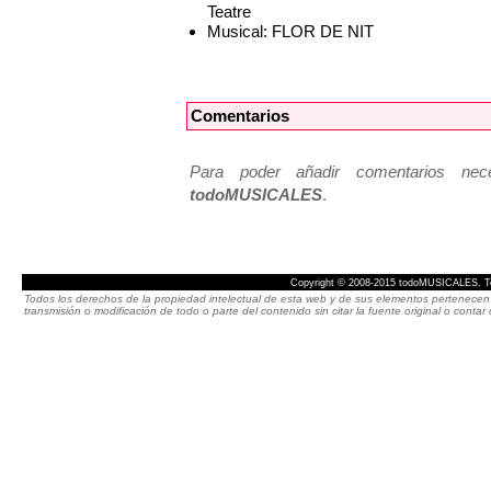
Teatre
Musical: FLOR DE NIT
Comentarios
Para poder añadir comentarios neces
todoMUSICALES
.
Copyright © 2008-2015 todoMUSICALES. To
Todos los derechos de la propiedad intelectual de esta web y de sus elementos pertenecen 
transmisión o modificación de todo o parte del contenido sin citar la fuente original o cont