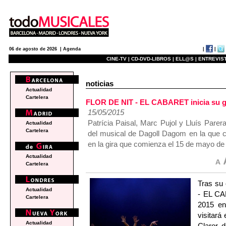
|
|
06 de agosto de 2026 |
Agenda
CINE-TV |
CD-DVD-LIBROS |
ELL@S |
ENTREVIST
noticias
Actualidad
Cartelera
FLOR DE NIT - EL CABARET inicia su g
15/05/2015
Patrícia Paisal, Marc Pujol y Lluís Pare
Actualidad
Cartelera
del musical de Dagoll Dagom en la que 
en la gira que comienza el 15 de mayo de
Actualidad
Cartelera
Tras su 
Actualidad
- EL CA
Cartelera
2015 en 
visitará
Actualidad
Claror 