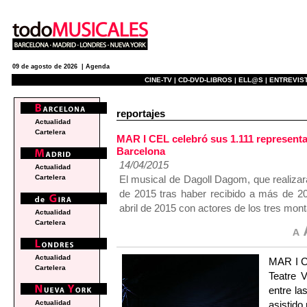
09 de agosto de 2026 |
Agenda
CINE-TV |
CD-DVD-LIBROS |
ELL@S |
ENTREVIST
reportajes
Actualidad
Cartelera
MAR I CEL celebró sus 1.111 representac
Barcelona
14/04/2015
Actualidad
El musical de Dagoll Dagom, que realizar
Cartelera
de 2015 tras haber recibido a más de 20
abril de 2015 con actores de los tres mont
Actualidad
Cartelera
Actualidad
MAR I CE
Cartelera
Teatre V
entre la
asistido
Actualidad