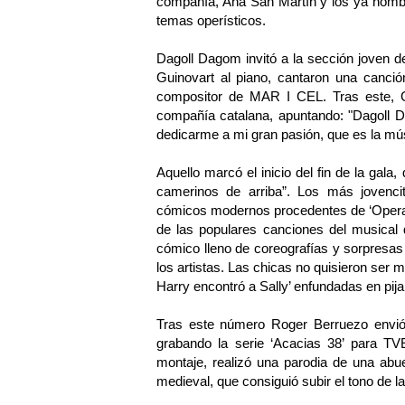
compañía, Ana San Martín y los ya nombr
temas operísticos.
Dagoll Dagom invitó a la sección joven 
Guinovart al piano, cantaron una can
compositor de MAR I CEL. Tras este, G
compañía catalana, apuntando: "Dagoll D
dedicarme a mi gran pasión, que es la mú
Aquello marcó el inicio del fin de la gala
camerinos de arriba”. Los más jovenci
cómicos modernos procedentes de ‘Operac
de las populares canciones del musical 
cómico lleno de coreografías y sorpresas 
los artistas. Las chicas no quisieron ser
Harry encontró a Sally’ enfundadas en pij
Tras este número Roger Berruezo envió
grabando la serie ‘Acacias 38’ para TV
montaje, realizó una parodia de una abue
medieval, que consiguió subir el tono de la 