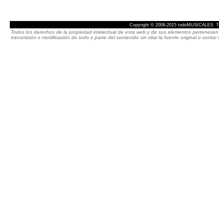
Copyright © 2008-2015 todoMUSICALES. To
Todos los derechos de la propiedad intelectual de esta web y de sus elementos pertenecen 
transmisión o modificación de todo o parte del contenido sin citar la fuente original o cont