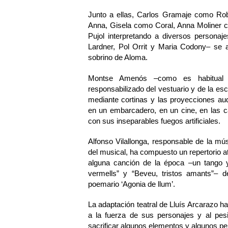
Junto a ellas, Carlos Gramaje como Ro
Anna, Gisela como Coral, Anna Moliner 
Pujol interpretando a diversos personaj
Lardner, Pol Orrit y Maria Codony– se al
sobrino de Aloma.
Montse Amenós –como es habitual 
responsabilizado del vestuario y de la esc
mediante cortinas y las proyecciones aud
en un embarcadero, en un cine, en las c
con sus inseparables fuegos artificiales.
Alfonso Vilallonga, responsable de la mú
del musical, ha compuesto un repertorio at
alguna canción de la época –un tango y 
vermells” y “Beveu, tristos amants”– 
poemario ‘Agonia de llum’.
La adaptación teatral de Lluís Arcarazo ha
a la fuerza de sus personajes y al pes
sacrificar algunos elementos y algunos pe