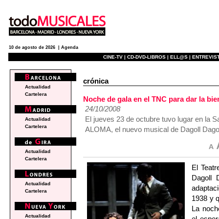
10 de agosto de 2026 |
Agenda
CINE-TV |
CD-DVD-LIBROS |
ELL@S |
ENTREVIST
crónica
Actualidad
Cartelera
Noche de gala en el TNC para dar la bi
24/10/2008
El jueves 23 de octubre tuvo lugar en la S
Actualidad
Cartelera
ALOMA, el nuevo musical de Dagoll Dagom
Actualidad
Cartelera
El Teatr
Dagoll 
Actualidad
adaptac
Cartelera
1938 y q
La noche
Actualidad
el espe