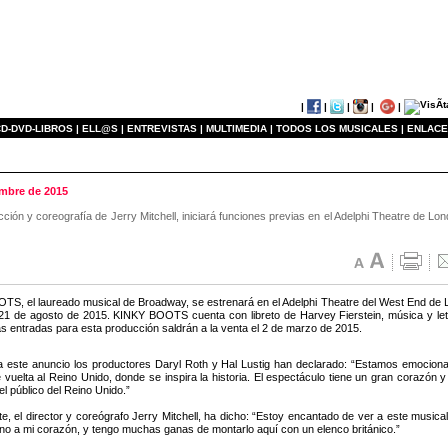
|
|
|
|
|
D-DVD-LIBROS |
ELL@S |
ENTREVISTAS |
MULTIMEDIA |
TODOS LOS MUSICALES |
ENLACE
mbre de 2015
ción y coreografía de Jerry Mitchell, iniciará funciones previas en el Adelphi Theatre de L
S, el laureado musical de Broadway, se estrenará en el Adelphi Theatre del West End de L
 21 de agosto de 2015. KINKY BOOTS cuenta con libreto de Harvey Fierstein, música y let
Las entradas para esta producción saldrán a la venta el 2 de marzo de 2015.
 este anuncio los productores Daryl Roth y Hal Lustig han declarado: “Estamos emocion
uelta al Reino Unido, donde se inspira la historia. El espectáculo tiene un gran corazón y
el público del Reino Unido.”
te, el director y coreógrafo Jerry Mitchell, ha dicho: “Estoy encantado de ver a este musi
o a mi corazón, y tengo muchas ganas de montarlo aquí con un elenco británico.”