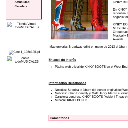
KINKY BOOT
Actualidad
Cartelera
En KINKY B
repentina 
negocio fa
KINKY BOOT
MUSICAL ga
Orquestac
Musical y 
Awards.
Masterworks Broadway editó en mayo de 2013 el álbum 
Enlaces de Interés
Página web oficial de KINKY BOOTS en el West End
Información Relacionada
Noticias: Se edita el álbum del elenco original del
Noticias: Killian Donnelly y Matt Henry lideran el 
Cartelera Londres: KINKY BOOTS (Adelphi Theatre)
Musical: KINKY BOOTS
Comentarios