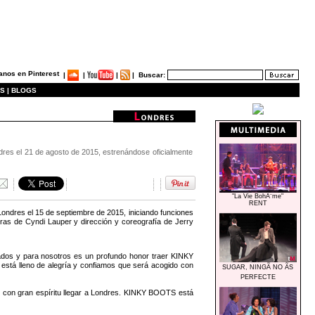
|
|
|
|
Buscar:
S |
BLOGS
ondres el 21 de agosto de 2015, estrenándose oficialmente
"La Vie BohÃ¨me"
RENT
ondres el 15 de septiembre de 2015, iniciando funciones
ras de Cyndi Lauper y dirección y coreografía de Jerry
ados y para nosotros es un profundo honor traer KINKY
 está lleno de alegría y confiamos que será acogido con
SUGAR, NINGÃ NO ÃS
PERFECTE
cal con gran espíritu llegar a Londres. KINKY BOOTS está