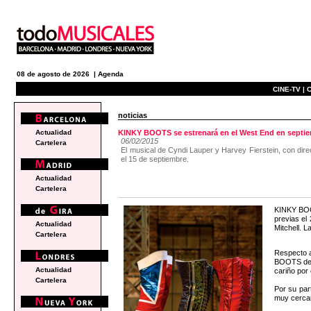
08 de agosto de 2026 |
Agenda
CINE-TV |
C
noticias
Actualidad
KINKY BOOTS se estrenará en el West End en septie
06/02/2015
Cartelera
El musical de Cyndi Lauper y Harvey Fierstein, con direc
el 15 de septiembre.
Actualidad
Cartelera
KINKY BOOT
previas el
Actualidad
Mitchell. 
Cartelera
Respecto a
BOOTS de v
Actualidad
cariño por 
Cartelera
Por su par
muy cercan