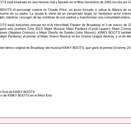
S está inspirado en una historia real y basado en el filme homónimo de 2005 escrito por Geo
OOTS el personaje central es Charlie Price, un joven forzado a salvar la fábrica de za
muerte de su padre. La ayuda le viene de un inesperado ángel, un fantástico actor travesti
llido, mientras resurgen de las sombras de sus padres y transforman una comunidad entera a 
S inició funciones previas en el Al Hirschfeld Theatre de Broadway el 3 de marzo de 201
nó seis premios Tony 2013: Mejor Musical, Mejor Partitura (Cyndi Lauper), Mejor Coreografí
iones (Stephen Oremus) y Mejor Diseño de Sonido (John Shivers). KINKY BOOTS también 
Mejor Partitura); el premio al Mejor Nuevo Musical en los Drama League Awards; y el de Mej
del elenco original de Broadway del musical KINKY BOOTS, que ganó el premio Grammy 2014
 West End de KINKY BOOTS
elenco de KINKY BOOTS en el West End