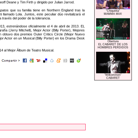
ff Deane y Tim Firth y dirigido por Julian Jarrod.
patos que su familia tiene en Northern England tras la
"Chiquitita"
 llamado Lola. Juntos, este peculiar dúo revitalizará el
MAMMA MIA!
través del poder de la tolerancia.
3, estrenándose oficialmente el 4 de abril de 2013. EL
a (Jerry Mitchell), Mejor Actor (Billy Porter), Mejores
obtuvo dos premios Outer Critics Circle (Mejor Nuevo
or Actor en un Musical (Billy Porter) en los Drama Desk
Obertura
EL CABARET DE LOS
HOMBRES PERDIDOS
 al Mejor Álbum de Teatro Musical.
"Wilkommen"
CABARET