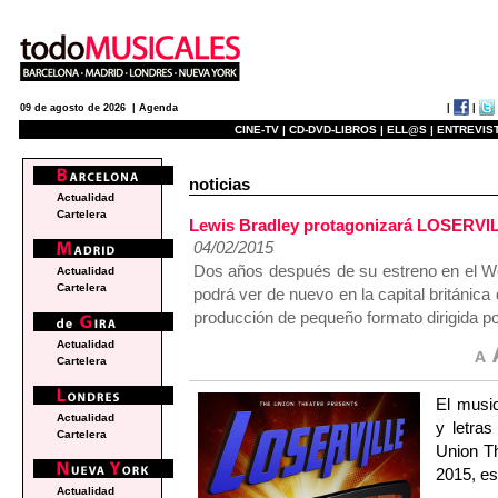
|
|
09 de agosto de 2026 |
Agenda
CINE-TV |
CD-DVD-LIBROS |
ELL@S |
ENTREVIST
noticias
Actualidad
Cartelera
Lewis Bradley protagonizará LOSERVIL
04/02/2015
Dos años después de su estreno en el We
Actualidad
Cartelera
podrá ver de nuevo en la capital británic
producción de pequeño formato dirigida p
Actualidad
Cartelera
El music
Actualidad
y letra
Cartelera
Union Th
2015, es
Actualidad