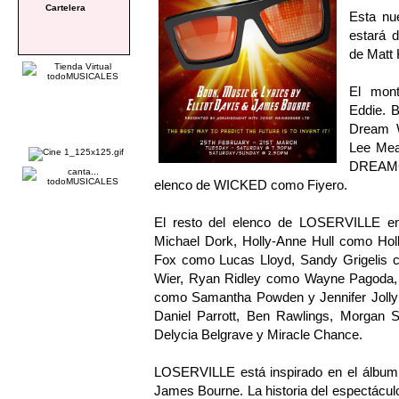
Cartelera
Esta nu
estará d
de Matt 
El mont
Eddie. 
Dream W
Lee Me
DREAMCO
elenco de WICKED como Fiyero.
El resto del elenco de LOSERVILLE en
Michael Dork, Holly-Anne Hull como Ho
Fox como Lucas Lloyd, Sandy Grigelis
Wier, Ryan Ridley como Wayne Pagoda, C
como Samantha Powden y Jennifer Jolly 
Daniel Parrott, Ben Rawlings, Morgan S
Delycia Belgrave y Miracle Chance.
LOSERVILLE está inspirado en el álbum 
James Bourne. La historia del espectáculo 