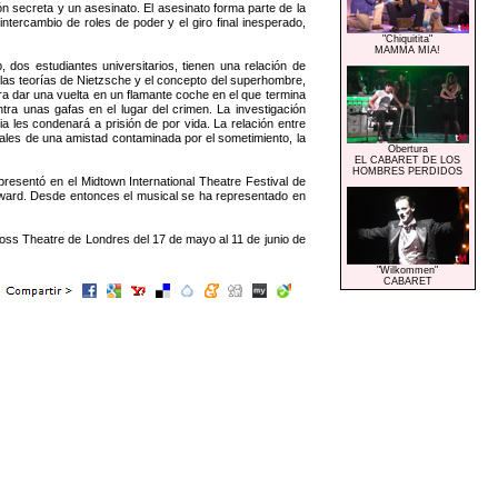
 secreta y un asesinato. El asesinato forma parte de la
 intercambio de roles de poder y el giro final inesperado,
"Chiquitita"
MAMMA MIA!
dos estudiantes universitarios, tienen una relación de
 las teorías de Nietzsche y el concepto del superhombre,
a dar una vuelta en un flamante coche en el que termina
ra unas gafas en el lugar del crimen. La investigación
a les condenará a prisión de por vida. La relación entre
ales de una amistad contaminada por el sometimiento, la
Obertura
EL CABARET DE LOS
HOMBRES PERDIDOS
sentó en el Midtown International Theatre Festival de
ward. Desde entonces el musical se ha representado en
ross Theatre de Londres del 17 de mayo al 11 de junio de
"Wilkommen"
CABARET