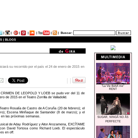
|
|
|
|
|
|
|
Buscar:
S |
BLOGS
iciará su recorrido por el país el 24 de enero de 2015 en
"La Vie BohÃ¨me"
RENT
: EL CRIMEN DE LEOPOLD Y LOEB se pudo ver del 11 de
o de 2015 en el Teatro Zorrilla de Valladolid.
Teatro Rosalía de Castro de A Coruña (20 de febrero); el
rero); Escena Miriñaque de Santander (8 de marzo); y el
s en las próximas semanas.
SUGAR, NINGÃ NO ÃS
PERFECTE
n musical de Aday Rodríguez y Aitor Arozamena, EXCÍTAME
 con David Tortosa como Richard Loeb. El espectáculo
es en off.