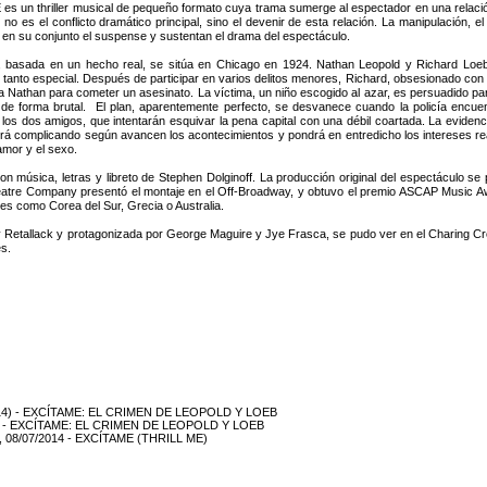
s un thriller musical de pequeño formato cuya trama sumerge al espectador en una relación
no es el conflicto dramático principal, sino el devenir de esta relación. La manipulación, el
en su conjunto el suspense y sustentan el drama del espectáculo.
a, basada en un hecho real, se sitúa en Chicago en 1924. Nathan Leopold y Richard Loeb, 
 tanto especial. Después de participar en varios delitos menores, Richard, obsesionado con
 Nathan para cometer un asesinato. La víctima, un niño escogido al azar, es persuadido par
de forma brutal. El plan, aparentemente perfecto, se desvanece cuando la policía encuent
los dos amigos, que intentarán esquivar la pena capital con una débil coartada. La evidenci
rá complicando según avancen los acontecimientos y pondrá en entredicho los intereses re
amor y el sexo.
a, letras y libreto de Stephen Dolginoff. La producción original del espectáculo se pre
eatre Company presentó el montaje en el Off-Broadway, y obtuvo el premio ASCAP Music A
es como Corea del Sur, Grecia o Australia.
uy Retallack y protagonizada por George Maguire y Jye Frasca, se pudo ver en el Charing C
es.
11/2014) - EXCÍTAME: EL CRIMEN DE LEOPOLD Y LOEB
2014) - EXCÍTAME: EL CRIMEN DE LEOPOLD Y LOEB
id, 08/07/2014 - EXCÍTAME (THRILL ME)