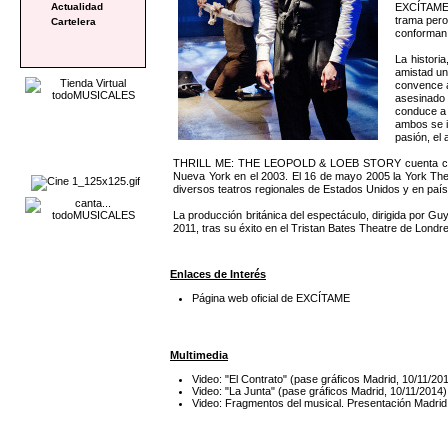
EXCÍTAME e
Actualidad
trama pero 
Cartelera
conforman 
La histori
amistad un
convence a
asesinado 
conduce a 
ambos se i
pasión, el 
THRILL ME: THE LEOPOLD & LOEB STORY cuenta con músic
Nueva York en el 2003. El 16 de mayo 2005 la York Th
diversos teatros regionales de Estados Unidos y en país
La producción británica del espectáculo, dirigida por G
2011, tras su éxito en el Tristan Bates Theatre de Londr
Enlaces de Interés
Página web oficial de EXCÍTAME
Multimedia
Video: "El Contrato" (pase gráficos Madrid, 10/
Video: "La Junta" (pase gráficos Madrid, 10/11/
Video: Fragmentos del musical. Presentación Madr