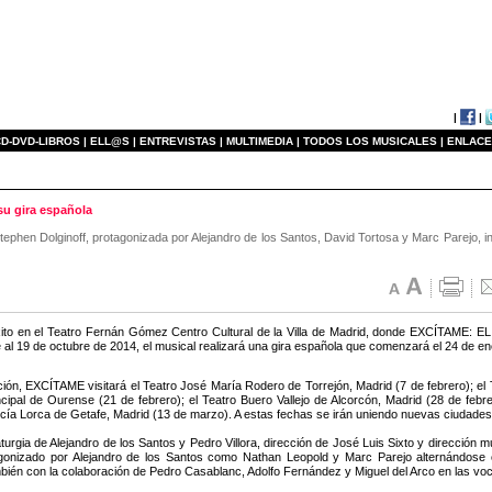
|
|
D-DVD-LIBROS |
ELL@S |
ENTREVISTAS |
MULTIMEDIA |
TODOS LOS MUSICALES |
ENLACE
u gira española
Stephen Dolginoff, protagonizada por Alejandro de los Santos, David Tortosa y Marc Parejo, in
xito en el Teatro Fernán Gómez Centro Cultural de la Villa de Madrid, donde EXCÍTAME
al 19 de octubre de 2014, el musical realizará una gira española que comenzará el 24 de ener
ción, EXCÍTAME visitará el Teatro José María Rodero de Torrejón, Madrid (7 de febrero); el 
ncipal de Ourense (21 de febrero); el Teatro Buero Vallejo de Alcorcón, Madrid (28 de feb
cía Lorca de Getafe, Madrid (13 de marzo). A estas fechas se irán uniendo nuevas ciudade
urgia de Alejandro de los Santos y Pedro Villora, dirección de José Luis Sixto y direcció
agonizado por Alejandro de los Santos como Nathan Leopold y Marc Parejo alternándose
bién con la colaboración de Pedro Casablanc, Adolfo Fernández y Miguel del Arco en las voc