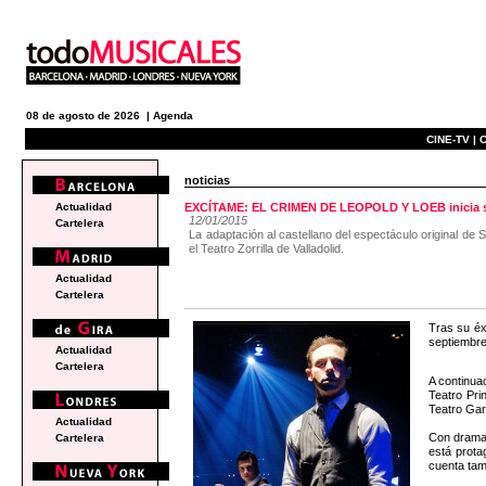
08 de agosto de 2026 |
Agenda
CINE-TV |
C
noticias
Actualidad
EXCÍTAME: EL CRIMEN DE LEOPOLD Y LOEB inicia s
12/01/2015
Cartelera
La adaptación al castellano del espectáculo original de 
el Teatro Zorrilla de Valladolid.
Actualidad
Cartelera
Tras su é
septiembre 
Actualidad
Cartelera
A continua
Teatro Pri
Teatro Gar
Actualidad
Con dramat
Cartelera
está prot
cuenta tam