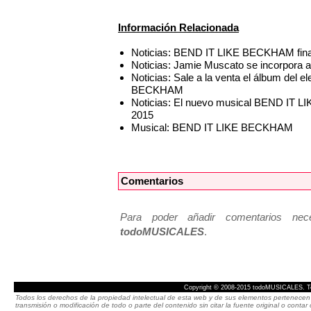
Información Relacionada
Noticias: BEND IT LIKE BECKHAM final
Noticias: Jamie Muscato se incorpora
Noticias: Sale a la venta el álbum del 
BECKHAM
Noticias: El nuevo musical BEND IT L
2015
Musical: BEND IT LIKE BECKHAM
Comentarios
Para poder añadir comentarios neces
todoMUSICALES
.
Copyright © 2008-2015 todoMUSICALES. To
Todos los derechos de la propiedad intelectual de esta web y de sus elementos pertenecen 
transmisión o modificación de todo o parte del contenido sin citar la fuente original o cont