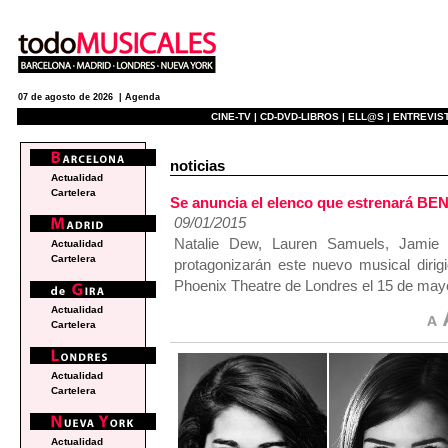
07 de agosto de 2026 |
Agenda
CINE-TV |
CD-DVD-LIBROS |
ELL@S |
ENTREVIST
noticias
Actualidad
Cartelera
Se anuncia el elenco que estrenará B
09/01/2015
Natalie Dew, Lauren Samuels, Jamie
Actualidad
Cartelera
protagonizarán este nuevo musical dirig
Phoenix Theatre de Londres el 15 de may
Actualidad
Cartelera
Actualidad
Cartelera
Actualidad