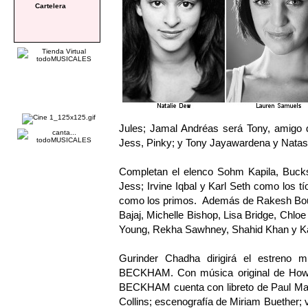
Cartelera
Jules; Jamal Andréas será Tony, amigo d
Jess, Pinky; y Tony Jayawardena y Natas
Completan el elenco Sohm Kapila, Buck
Jess; Irvine Iqbal y Karl Seth como los 
como los primos. Además de Rakesh Boury,
Bajaj, Michelle Bishop, Lisa Bridge, Chlo
Young, Rekha Sawhney, Shahid Khan y Ka
Gurinder Chadha dirigirá el estreno 
BECKHAM. Con música original de Howa
BECKHAM cuenta con libreto de Paul May
Collins; escenografía de Miriam Buether; v