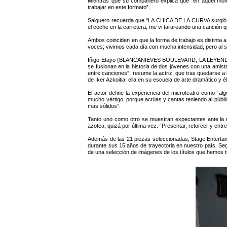
Mientras que su compañero explica que “en aquel mome
trabajar en este formato”.
Salguero recuerda que “LA CHICA DE LA CURVA surgió al
el coche en la carretera, me vi tarareando una canción q
Ambos coinciden en que la forma de trabajo es distinta a
voces; vivimos cada día con mucha intensidad, pero al s
Iñigo Etayo (BLANCANIEVES BOULEVARD, LA LEYENDA DE
se fusionan en la historia de dos jóvenes con una amista
entre canciones”, resume la actriz, que tras quedarse a
de Iker Azkoitia: ella en su escuela de arte dramático y
El actor define la experiencia del microteatro como “al
mucho vértigo, porque actúas y cantas teniendo al públic
más sólidos”.
Tanto uno como otro se muestran expectantes ante la r
azotea, quizá por última vez. “Presentar, retorcer y ent
Además de las 21 piezas seleccionadas, Stage Entertain
durante sus 15 años de trayectoria en nuestro país. S
de una selección de imágenes de los títulos que hemos 