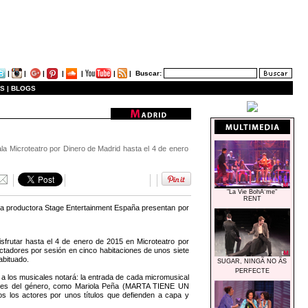
|
|
|
|
|
|
|
Buscar:
S |
BLOGS
la Microteatro por Dinero de Madrid hasta el 4 de enero
"La Vie BohÃ¨me"
RENT
a la productora Stage Entertainment España presentan por
sfrutar hasta el 4 de enero de 2015 en Microteatro por
ctadores por sesión en cinco habitaciones de unos siete
abituado.
SUGAR, NINGÃ NO ÃS
PERFECTE
o a los musicales notará: la entrada de cada micromusical
ituales del género, como Mariola Peña (MARTA TIENE UN
los actores por unos títulos que defienden a capa y