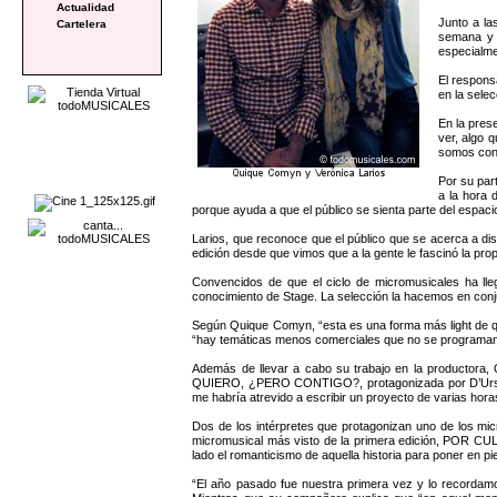
Actualidad
Junto a la
Cartelera
semana y 
especialme
El respons
en la sele
En la prese
ver, algo 
somos cons
Por su par
a la hora 
porque ayuda a que el público se sienta parte del espaci
Larios, que reconoce que el público que se acerca a d
edición desde que vimos que a la gente le fascinó la pro
Convencidos de que el ciclo de micromusicales ha lle
conocimiento de Stage. La selección la hacemos en conj
Según Quique Comyn, “esta es una forma más light de q
“hay temáticas menos comerciales que no se programan en
Además de llevar a cabo su trabajo en la productora, 
QUIERO, ¿PERO CONTIGO?, protagonizada por D’Ursi y Al
me habría atrevido a escribir un proyecto de varias horas
Dos de los intérpretes que protagonizan uno de los mi
micromusical más visto de la primera edición, POR CUL
lado el romanticismo de aquella historia para poner en pi
“El año pasado fue nuestra primera vez y lo recordam