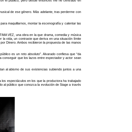
con el público, pero desde entonces me he centrado en
musical de ese género. Más adelante, tras perderme con
 para maquillarnos, montar la escenografía y calentar las
IMA VEZ, una obra en la que drama, comedia y música
 la vida, un contraste que deriva en una situación límite
o por Dinero. Ambos recibieron la propuesta de las manos
 público es un reto absoluto”. Alvarado confiesa que “da
ara conseguir que los lazos entre espectador y actor sean
tan al abismo de sus existencias subiendo juntos a una
 los espectáculos en los que la productora ha trabajado
 al público que conozca la evolución de Stage a través