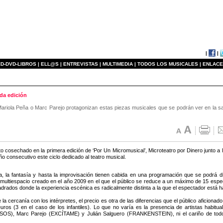
|
|
D-DVD-LIBROS |
ELL@S |
ENTREVISTAS |
MULTIMEDIA |
TODOS LOS MUSICALES |
ENLACE
nda edición
Mariola Peña o Marc Parejo protagonizan estas piezas musicales que se podrán ver en la sa
ito cosechado en la primera edición de ‘Por Un Micromusical’, Microteatro por Dinero junto 
o consecutivo este ciclo dedicado al teatro musical.
, la fantasía y hasta la improvisación tienen cabida en una programación que se podrá di
 multiespacio creado en el año 2009 en el que el público se reduce a un máximo de 15 espe
drados donde la experiencia escénica es radicalmente distinta a la que el espectador está h
a cercanía con los intérpretes, el precio es otra de las diferencias que el público aficionad
uros (3 en el caso de los infantiles). Lo que no varía es la presencia de artistas hab
S), Marc Parejo (EXCÍTAME) y Julián Salguero (FRANKENSTEIN), ni el cariño de todos 