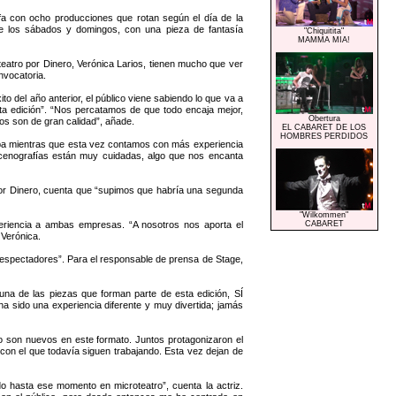
lfa con ocho producciones que rotan según el día de la
e los sábados y domingos, con una pieza de fantasía
"Chiquitita"
MAMMA MIA!
eatro por Dinero, Verónica Larios, tienen mucho que ver
nvocatoria.
o del año anterior, el público viene sabiendo lo que va a
ta edición”. “Nos percatamos de que todo encaja mejor,
Obertura
s son de gran calidad”, añade.
EL CABARET DE LOS
HOMBRES PERDIDOS
ueba mientras que esta vez contamos con más experiencia
escenografías están muy cuidadas, algo que nos encanta
por Dinero, cuenta que “supimos que habría una segunda
"Wilkommen"
periencia a ambas empresas. “A nosotros nos aporta el
CABARET
 Verónica.
espectadores”. Para el responsable de prensa de Stage,
una de las piezas que forman parte de esta edición, SÍ
 sido una experiencia diferente y muy divertida; jamás
o son nuevos en este formato. Juntos protagonizaron el
on el que todavía siguen trabajando. Esta vez dejan de
 hasta ese momento en microteatro”, cuenta la actriz.