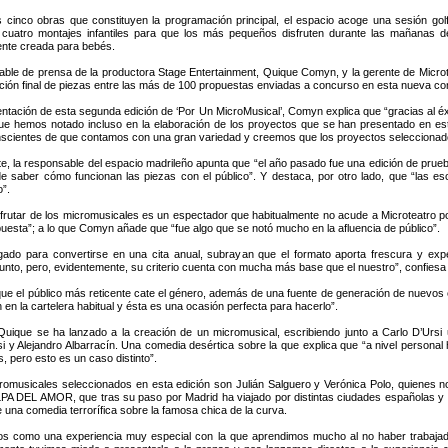
s cinco obras que constituyen la programación principal, el espacio acoge una sesión go
cuatro montajes infantiles para que los más pequeños disfruten durante las mañanas d
nte creada para bebés.
able de prensa de la productora Stage Entertainment, Quique Comyn, y la gerente de Microt
cción final de piezas entre las más de 100 propuestas enviadas a concurso en esta nueva co
ntación de esta segunda edición de ‘Por Un MicroMusical’, Comyn explica que “gracias al éxit
que hemos notado incluso en la elaboración de los proyectos que se han presentado en es
cientes de que contamos con una gran variedad y creemos que los proyectos seleccionado
te, la responsable del espacio madrileño apunta que “el año pasado fue una edición de pr
de saber cómo funcionan las piezas con el público”. Y destaca, por otro lado, que “las 
o”.
isfrutar de los micromusicales es un espectador que habitualmente no acude a Microteatro 
puesta”; a lo que Comyn añade que “fue algo que se notó mucho en la afluencia de público”.
gado para convertirse en una cita anual, subrayan que el formato aporta frescura y ex
unto, pero, evidentemente, su criterio cuenta con mucha más base que el nuestro”, confiesa
ue el público más reticente cate el género, además de una fuente de generación de nuevos 
 la cartelera habitual y ésta es una ocasión perfecta para hacerlo”.
Quique se ha lanzado a la creación de un micromusical, escribiendo junto a Carlo D’Ursi 
ejandro Albarracín. Una comedia desértica sobre la que explica que “a nivel personal ha
, pero esto es un caso distinto”.
cromusicales seleccionados en esta edición son Julián Salguero y Verónica Polo, quienes n
PA DEL AMOR, que tras su paso por Madrid ha viajado por distintas ciudades españolas y c
e una comedia terrorífica sobre la famosa chica de la curva.
os como una experiencia muy especial con la que aprendimos mucho al no haber trabajado