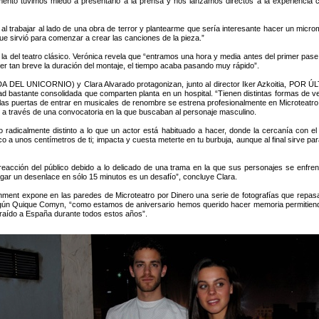
nto tuvimos miedo a presentarlo a la prensa y nos lanzamos directos a la experiencia 
 trabajar al lado de una obra de terror y plantearme que sería interesante hacer un micro
ue sirvió para comenzar a crear las canciones de la pieza.”
 la del teatro clásico. Verónica revela que “entramos una hora y media antes del primer pase
er tan breve la duración del montaje, el tiempo acaba pasando muy rápido”.
L UNICORNIO) y Clara Alvarado protagonizan, junto al director Iker Azkoitia, POR ÚLT
d bastante consolidada que comparten planta en un hospital. “Tienen distintas formas de ver
 las puertas de entrar en musicales de renombre se estrena profesionalmente en Microteatr
 él a través de una convocatoria en la que buscaban al personaje masculino.
go radicalmente distinto a lo que un actor está habituado a hacer, donde la cercanía con el
o a unos centímetros de ti; impacta y cuesta meterte en tu burbuja, aunque al final sirve p
eacción del público debido a lo delicado de una trama en la que sus personajes se enfren
regar un desenlace en sólo 15 minutos es un desafío”, concluye Clara.
ment expone en las paredes de Microteatro por Dinero una serie de fotografías que repasa
egún Quique Comyn, “como estamos de aniversario hemos querido hacer memoria permitiendo
traído a España durante todos estos años”.