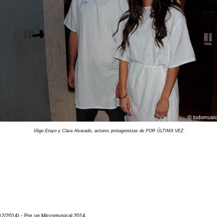
Iñigo Etayo y Clara Alvarado, actores protagonistas de POR ÚLTIMA VEZ
12/2014) - Por un Micromusical 2014