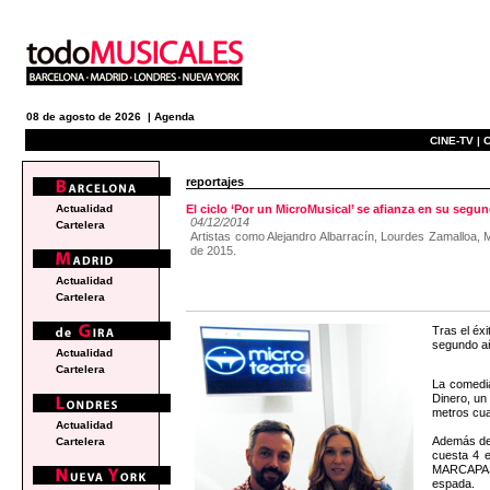
08 de agosto de 2026 |
Agenda
CINE-TV |
C
reportajes
Actualidad
El ciclo ‘Por un MicroMusical’ se afianza en su segu
04/12/2014
Cartelera
Artistas como Alejandro Albarracín, Lourdes Zamalloa, 
de 2015.
Actualidad
Cartelera
Tras el éx
segundo añ
Actualidad
Cartelera
La comedia
Dinero, un
metros cua
Actualidad
Además de l
Cartelera
cuesta 4 e
MARCAPASO
espada.